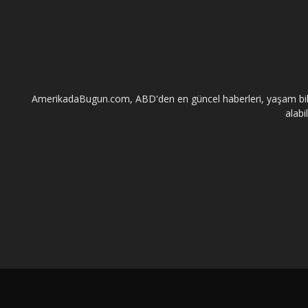
AmerikadaBugun.com, ABD'den en güncel haberleri, yaşam bilgileri
alabi