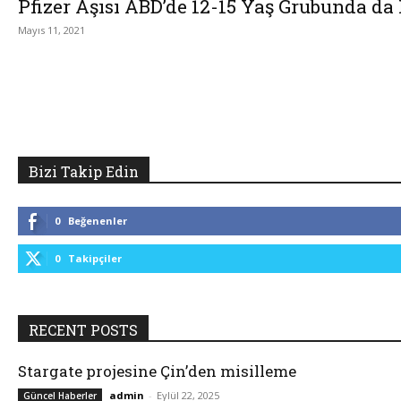
Pfizer Aşısı ABD’de 12-15 Yaş Grubunda da
Mayıs 11, 2021
Bizi Takip Edin
0
Beğenenler
0
Takipçiler
RECENT POSTS
Stargate projesine Çin’den misilleme
admin
-
Eylül 22, 2025
Güncel Haberler