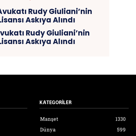
vukatı Rudy Giuliani’nin
isansı Askıya Alındı
KATEGORILER
Manşet
1330
Dünya
599