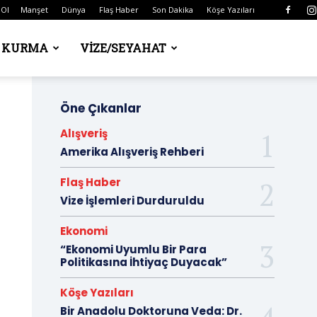
 Ol
Manşet
Dünya
Flaş Haber
Son Dakika
Köşe Yazıları
Ş KURMA
VIZE/SEYAHAT
Öne Çıkanlar
Alışveriş
Amerika Alışveriş Rehberi
Flaş Haber
Vize İşlemleri Durduruldu
Ekonomi
“Ekonomi Uyumlu Bir Para
Politikasına İhtiyaç Duyacak”
Köşe Yazıları
Bir Anadolu Doktoruna Veda: Dr.