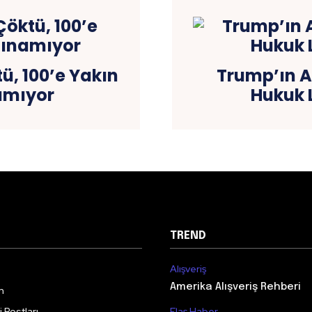
ü, 100’e Yakın
Trump’ın A
amıyor
Hukuk L
TREND
Alışveriş
Amerika Alışveriş Rehberi
m
 Postları
Flaş Haber