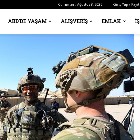
Cumartesi, Ağustos 8, 2026
Giriş Yap / Kayıt
ABD’DE YAŞAM
ALIŞVERIŞ
EMLAK
İ