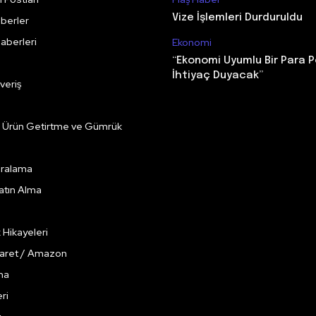
Vize İşlemleri Durduruldu
berler
aberleri
Ekonomi
“Ekonomi Uyumlu Bir Para P
İhtiyaç Duyacak”
veriş
e Ürün Getirtme ve Gümrük
Kiralama
Satın Alma
k Hikayeleri
caret / Amazon
ma
ri