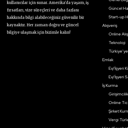
kullanıcılar için sunar. Amerika'da yaşam, iş
Güncel Ha
fırsatları, vize süreçleri ve daha fazlası
Start-up H
hakkında bilgi alabileceğiniz güvenilir bir
kaynaktır. Her zaman doğru ve güncel
Alışveriş
bilgiye ulaşmak için bizimle kalın!
Online Alış
Teknoloji
Türkiye’y
Emlak
Ev/İşyeri 
Ev/İşyeri 
İş Kurma
Girişimcili
Online Ti
Şirket Kur
Vergi Türle