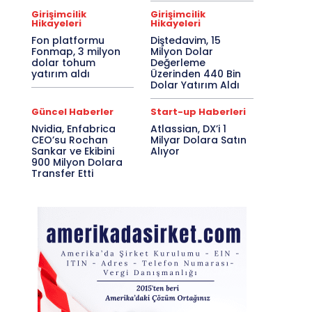
Girişimcilik
Girişimcilik
Hikayeleri
Hikayeleri
Fon platformu
Diştedavim, 15
Fonmap, 3 milyon
Milyon Dolar
dolar tohum
Değerleme
yatırım aldı
Üzerinden 440 Bin
Dolar Yatırım Aldı
Güncel Haberler
Start-up Haberleri
Nvidia, Enfabrica
Atlassian, DX’i 1
CEO’su Rochan
Milyar Dolara Satın
Sankar ve Ekibini
Alıyor
900 Milyon Dolara
Transfer Etti