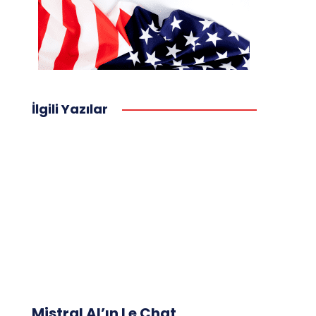
İlgili Yazılar
Mistral AI’ın Le Chat