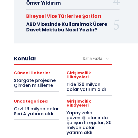
Ömer Yıldırım
Bireysel Vize Türleri ve Şartları
ABD Vizesinde Kullanılmak Üzere
Davet Mektubu Nasıl Yazılır?
Konular
Daha Fazla
Güncel Haberler
Girişimcilik
Hikayeleri
Stargate projesine
Tide 120 milyon
Çin’den misilleme
dolar yatırım aldı
Uncategorized
Girişimcilik
Hikayeleri
Grvt 19 milyon dolar
Yapay zeka
Seri A yatırım aldı
güvenliği alanında
çalışan Irregular, 80
milyon dolar
yatırım aldı