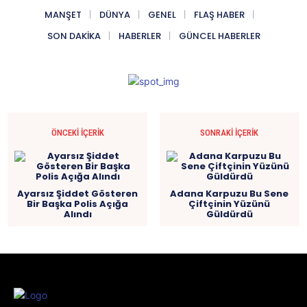
MANŞET
DÜNYA
GENEL
FLAŞ HABER
SON DAKIKA
HABERLER
GÜNCEL HABERLER
ÖNCEKI İÇERIK
SONRAKI İÇERIK
Ayarsız Şiddet Gösteren
Adana Karpuzu Bu Sene
Bir Başka Polis Açığa
Çiftçinin Yüzünü
Alındı
Güldürdü