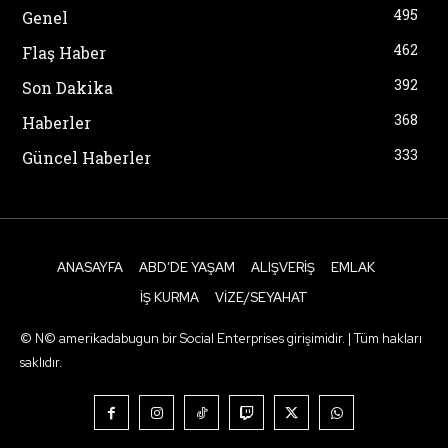
495
Genel
462
Flaş Haber
392
Son Dakika
368
Haberler
333
Güncel Haberler
ANASAYFA
ABD’DE YAŞAM
ALIŞVERIŞ
EMLAK
İŞ KURMA
VIZE/SEYAHAT
© N© amerikadabugun bir Social Enterprises girişimidir. | Tüm hakları
saklıdır.