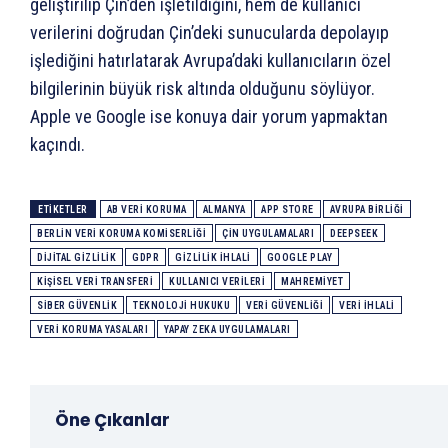
geliştirilip Çin’den işletildiğini, hem de kullanıcı
verilerini doğrudan Çin’deki sunucularda depolayıp
işlediğini hatırlatarak Avrupa’daki kullanıcıların özel
bilgilerinin büyük risk altında olduğunu söylüyor.
Apple ve Google ise konuya dair yorum yapmaktan
kaçındı.
ETIKETLER
AB VERI KORUMA
ALMANYA
APP STORE
AVRUPA BIRLIĞI
BERLIN VERI KORUMA KOMISERLIĞI
ÇIN UYGULAMALARI
DEEPSEEK
DIJITAL GIZLILIK
GDPR
GIZLILIK IHLALI
GOOGLE PLAY
KIŞISEL VERI TRANSFERI
KULLANICI VERILERI
MAHREMIYET
SIBER GÜVENLIK
TEKNOLOJI HUKUKU
VERI GÜVENLIĞI
VERI IHLALI
VERI KORUMA YASALARI
YAPAY ZEKA UYGULAMALARI
Öne Çıkanlar