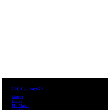
Cumartesi, Ağustos 8, 2026
Giriş Yap / Kayıt Ol
Manşet
Dünya
Flaş Haber