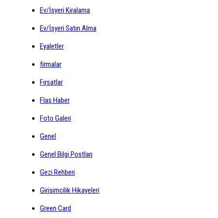
Ev/İşyeri Kiralama
Ev/İşyeri Satın Alma
Eyaletler
firmalar
Fırsatlar
Flaş Haber
Foto Galeri
Genel
Genel Bilgi Postları
Gezi Rehberi
Girişimcilik Hikayeleri
Green Card