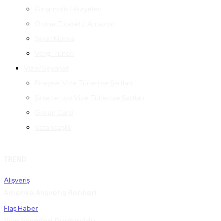
Girişimcilik Hikayeleri
Online Ticaret / Amazon
Şirket Kurma
Vergi Türleri
Vize/Seyahat
Bireysel Vize Türleri ve Şartları
Şirketler için Vize Türleri ve Şartları
Green Card
Vatandaşlık
TREND
Alışveriş
Amerika Alışveriş Rehberi
Flaş Haber