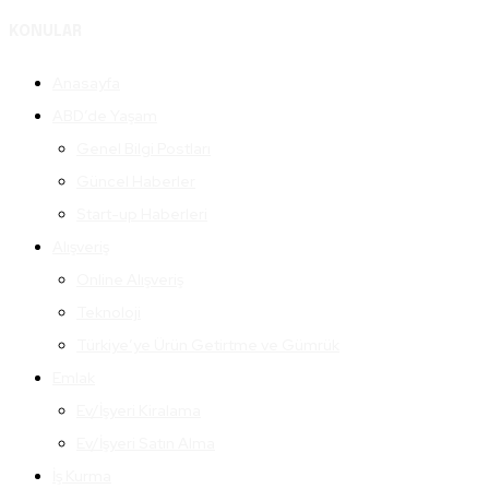
KONULAR
Anasayfa
ABD’de Yaşam
Genel Bilgi Postları
Güncel Haberler
Start-up Haberleri
Alışveriş
Online Alışveriş
Teknoloji
Türkiye’ye Ürün Getirtme ve Gümrük
Emlak
Ev/İşyeri Kiralama
Ev/İşyeri Satın Alma
İş Kurma