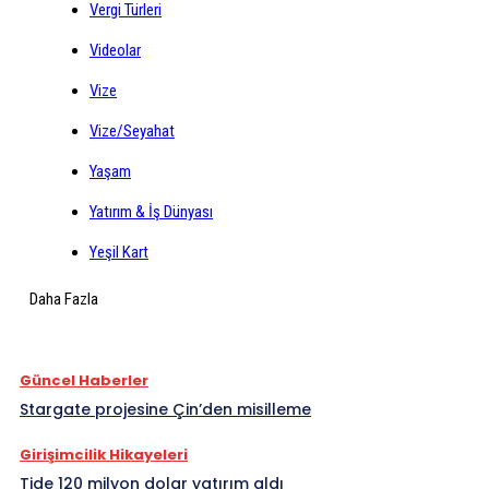
Vergi Türleri
Videolar
Vize
Vize/Seyahat
Yaşam
Yatırım & İş Dünyası
Yeşil Kart
Daha Fazla
Güncel Haberler
Stargate projesine Çin’den misilleme
Girişimcilik Hikayeleri
Tide 120 milyon dolar yatırım aldı