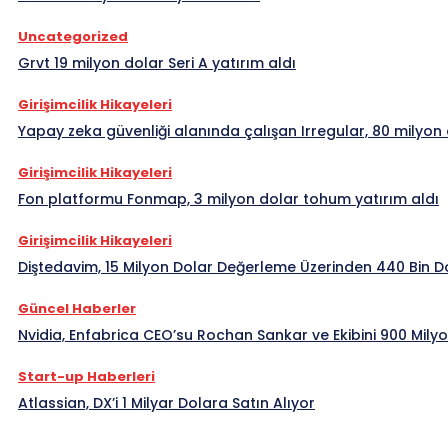
Uncategorized
Grvt 19 milyon dolar Seri A yatırım aldı
Girişimcilik Hikayeleri
Yapay zeka güvenliği alanında çalışan Irregular, 80 milyon 
Girişimcilik Hikayeleri
Fon platformu Fonmap, 3 milyon dolar tohum yatırım aldı
Girişimcilik Hikayeleri
Diştedavim, 15 Milyon Dolar Değerleme Üzerinden 440 Bin Do
Güncel Haberler
Nvidia, Enfabrica CEO’su Rochan Sankar ve Ekibini 900 Milyo
Start-up Haberleri
Atlassian, DX’i 1 Milyar Dolara Satın Alıyor