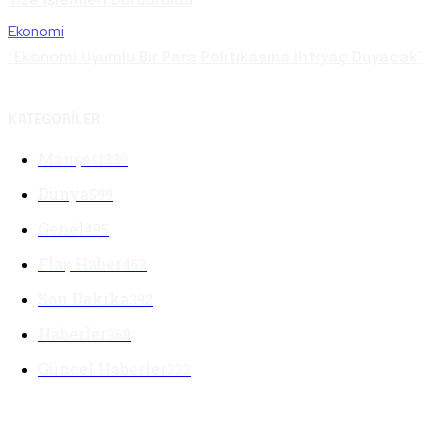
Vize İşlemleri Durduruldu
Ekonomi
“Ekonomi Uyumlu Bir Para Politikasına İhtiyaç Duyacak”
KATEGORILER
Manşet
1330
Dünya
599
Genel
495
Flaş Haber
462
Son Dakika
392
Haberler
368
Güncel Haberler
333