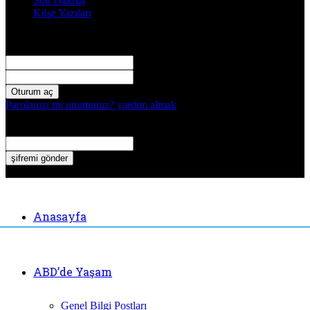
Son Dakika
Köşe Yazıları
Giriş Yap
Hoşgeldiniz! Hesabınızda oturum açın.
kullanıcı adınız
Şifre
Parolanızı mı unuttunuz? yardım almak
Şifre kurtarma
Şifrenizi Kurtarın
E-posta
Email adresine yeni bir şifre gönderilecek.
Anasayfa
ABD’de Yaşam
Genel Bilgi Postları