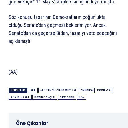
geçmek için” 11 Mayıs’ta kaldırılacağını duyurmuştu.
Söz konusu tasarının Demokratların çoğunlukta
olduğu Senato’dan geçmesi beklenmiyor. Ancak
Senato’dan da geçerse Biden, tasarıyı veto edeceğini
açıklamıştı.
(AA)
ETIKETLER
ABD
ABD TEMSILCILER MECLISI
AMERIKA
KOVID-19
KOVID-19 ABD
KOVID-19 AŞISI
NEW YORK
USA
Öne Çıkanlar