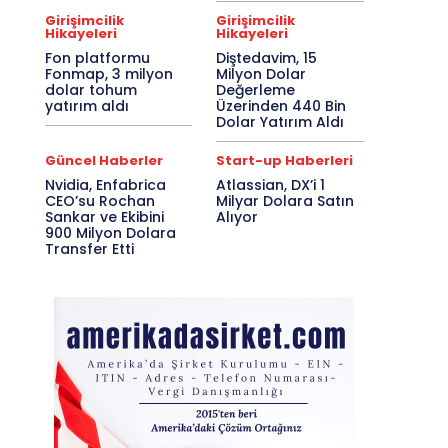
Girişimcilik
Girişimcilik
Hikayeleri
Hikayeleri
Fon platformu
Diştedavim, 15
Fonmap, 3 milyon
Milyon Dolar
dolar tohum
Değerleme
yatırım aldı
Üzerinden 440 Bin
Dolar Yatırım Aldı
Güncel Haberler
Start-up Haberleri
Nvidia, Enfabrica
Atlassian, DX’i 1
CEO’su Rochan
Milyar Dolara Satın
Sankar ve Ekibini
Alıyor
900 Milyon Dolara
Transfer Etti