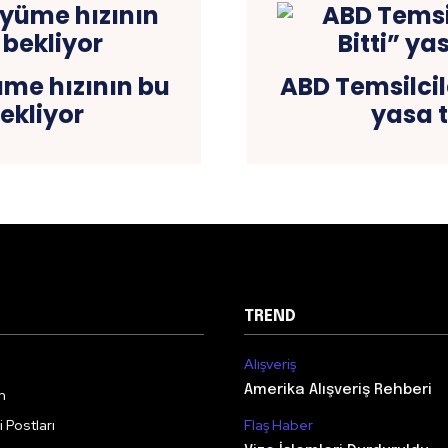
me hızının bu
ABD Temsilcil
ekliyor
yasa t
TREND
Alışveriş
Amerika Alışveriş Rehberi
m
 Postları
Flaş Haber