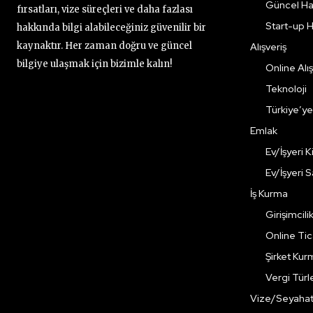
Güncel Ha
fırsatları, vize süreçleri ve daha fazlası
Start-up H
hakkında bilgi alabileceğiniz güvenilir bir
kaynaktır. Her zaman doğru ve güncel
Alışveriş
bilgiye ulaşmak için bizimle kalın!
Online Alış
Teknoloji
Türkiye’y
Emlak
Ev/İşyeri 
Ev/İşyeri 
İş Kurma
Girişimcili
Online Ti
Şirket Kur
Vergi Türle
Vize/Seyaha