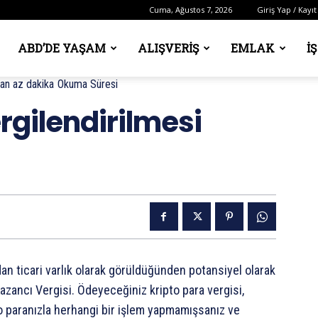
Cuma, Ağustos 7, 2026
Giriş Yap / Kayıt
ABD’DE YAŞAM
ALIŞVERIŞ
EMLAK
İ
dan az
dakika
Okuma Süresi
rgilendirilmesi
dan ticari varlık olarak görüldüğünden potansiyel olarak
Kazancı Vergisi. Ödeyeceğiniz kripto para vergisi,
pto paranızla herhangi bir işlem yapmamışsanız ve