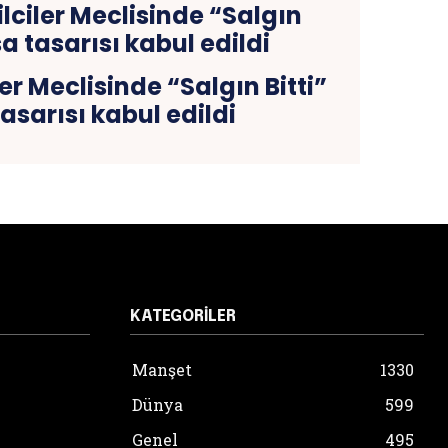
er Meclisinde “Salgın Bitti”
asarısı kabul edildi
KATEGORILER
Manşet
1330
Dünya
599
Genel
495