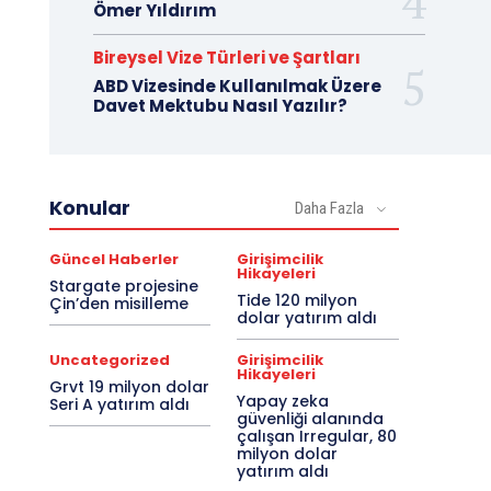
Ömer Yıldırım
Bireysel Vize Türleri ve Şartları
ABD Vizesinde Kullanılmak Üzere
Davet Mektubu Nasıl Yazılır?
Konular
Daha Fazla
Güncel Haberler
Girişimcilik
Hikayeleri
Stargate projesine
Tide 120 milyon
Çin’den misilleme
dolar yatırım aldı
Uncategorized
Girişimcilik
Hikayeleri
Grvt 19 milyon dolar
Yapay zeka
Seri A yatırım aldı
güvenliği alanında
çalışan Irregular, 80
milyon dolar
yatırım aldı