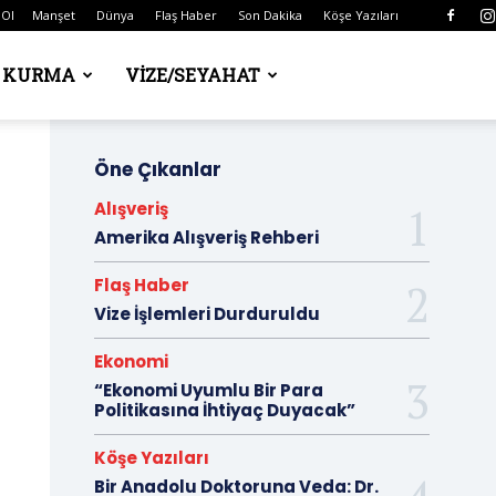
 Ol
Manşet
Dünya
Flaş Haber
Son Dakika
Köşe Yazıları
Ş KURMA
VIZE/SEYAHAT
Öne Çıkanlar
Alışveriş
Amerika Alışveriş Rehberi
Flaş Haber
Vize İşlemleri Durduruldu
Ekonomi
“Ekonomi Uyumlu Bir Para
Politikasına İhtiyaç Duyacak”
Köşe Yazıları
Bir Anadolu Doktoruna Veda: Dr.