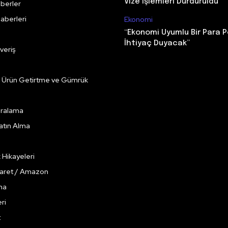
Vize İşlemleri Durduruldu
berler
aberleri
Ekonomi
“Ekonomi Uyumlu Bir Para P
İhtiyaç Duyacak”
veriş
e Ürün Getirtme ve Gümrük
Kiralama
Satın Alma
k Hikayeleri
caret / Amazon
ma
ri
t