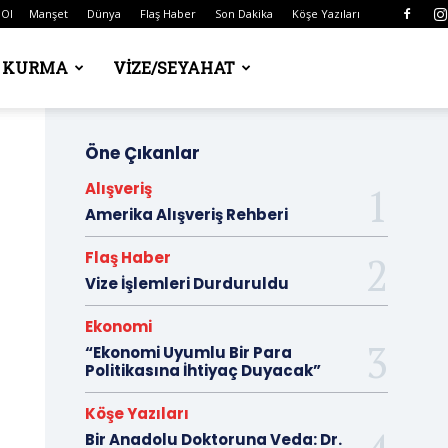
 Ol
Manşet
Dünya
Flaş Haber
Son Dakika
Köşe Yazıları
Ş KURMA
VIZE/SEYAHAT
Öne Çıkanlar
Alışveriş
Amerika Alışveriş Rehberi
Flaş Haber
Vize İşlemleri Durduruldu
Ekonomi
“Ekonomi Uyumlu Bir Para
Politikasına İhtiyaç Duyacak”
Köşe Yazıları
Bir Anadolu Doktoruna Veda: Dr.