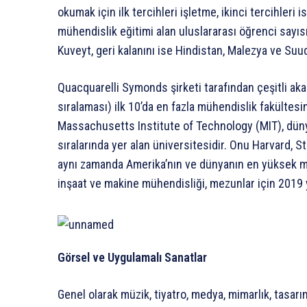
okumak için ilk tercihleri işletme, ikinci tercihler
mühendislik eğitimi alan uluslararası öğrenci sayıs
Kuveyt, geri kalanını ise Hindistan, Malezya ve Suu
Quacquarelli Symonds şirketi tarafından çeşitli ak
sıralaması) ilk 10’da en fazla mühendislik fakültes
Massachusetts Institute of Technology (MIT), dünya
sıralarında yer alan üniversitesidir. Onu Harvard, St
aynı zamanda Amerika’nın ve dünyanın en yüksek maaş
inşaat ve makine mühendisliği, mezunlar için 2019 yı
Görsel ve Uygulamalı Sanatlar
Genel olarak müzik, tiyatro, medya, mimarlık, tasarı