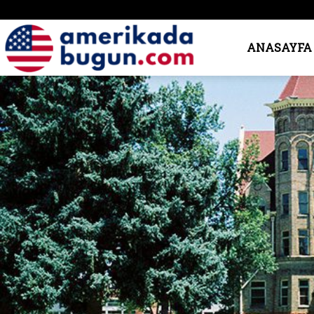
Amerika’da
ANASAYFA
Bugün