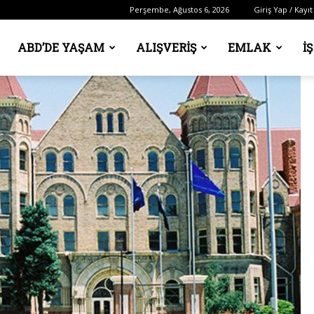
Perşembe, Ağustos 6, 2026
Giriş Yap / Kayıt
ABD’DE YAŞAM
ALIŞVERIŞ
EMLAK
İ