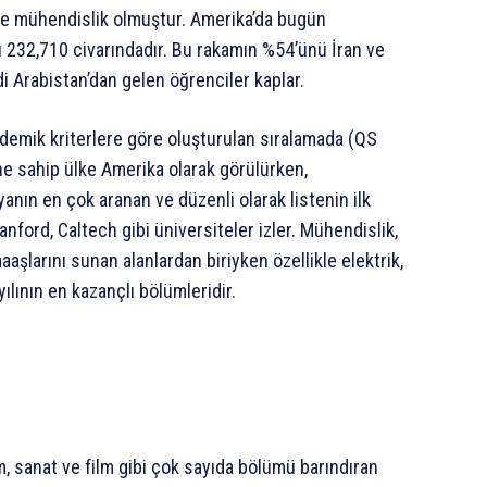
i ise mühendislik olmuştur. Amerika’da bugün
ı 232,710 civarındadır. Bu rakamın %54’ünü İran ve
di Arabistan’dan gelen öğrenciler kaplar.
ademik kriterlere göre oluşturulan sıralamada (QS
ine sahip ülke Amerika olarak görülürken,
nın en çok aranan ve düzenli olarak listenin ilk
anford, Caltech gibi üniversiteler izler. Mühendislik,
larını sunan alanlardan biriyken özellikle elektrik,
lının en kazançlı bölümleridir.
m, sanat ve film gibi çok sayıda bölümü barındıran