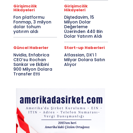
Girişimcilik
Girişimcilik
Hikayeleri
Hikayeleri
Fon platformu
Diştedavim, 15
Fonmap, 3 milyon
Milyon Dolar
dolar tohum
Değerleme
yatırım aldı
Üzerinden 440 Bin
Dolar Yatırım Aldı
Güncel Haberler
Start-up Haberleri
Nvidia, Enfabrica
Atlassian, DX’i 1
CEO’su Rochan
Milyar Dolara Satın
Sankar ve Ekibini
Alıyor
900 Milyon Dolara
Transfer Etti