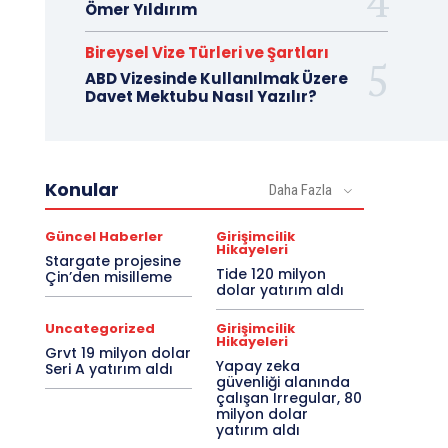
Ömer Yıldırım
Bireysel Vize Türleri ve Şartları
ABD Vizesinde Kullanılmak Üzere
Davet Mektubu Nasıl Yazılır?
Konular
Daha Fazla
Güncel Haberler
Girişimcilik
Hikayeleri
Stargate projesine
Tide 120 milyon
Çin’den misilleme
dolar yatırım aldı
Uncategorized
Girişimcilik
Hikayeleri
Grvt 19 milyon dolar
Yapay zeka
Seri A yatırım aldı
güvenliği alanında
çalışan Irregular, 80
milyon dolar
yatırım aldı