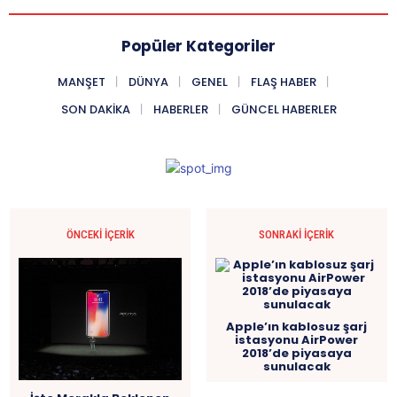
Popüler Kategoriler
MANŞET
DÜNYA
GENEL
FLAŞ HABER
SON DAKIKA
HABERLER
GÜNCEL HABERLER
ÖNCEKI İÇERIK
SONRAKI İÇERIK
Apple’ın kablosuz şarj
istasyonu AirPower
2018’de piyasaya
sunulacak