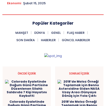
Ekonomi
Şubat 15, 2025
Popüler Kategoriler
MANŞET
DÜNYA
GENEL
FLAŞ HABER
SON DAKIKA
HABERLER
GÜNCEL HABERLER
ÖNCEKI İÇERIK
SONRAKI İÇERIK
Colorado Eyaletinde
2018’de Moloz Örneği
Doğum Günü Partisine
Toplamak için Bennu