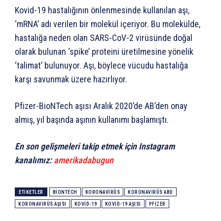
Kovid-19 hastalığının önlenmesinde kullanılan aşı,
‘mRNA’ adı verilen bir molekül içeriyor. Bu molekülde,
hastalığa neden olan SARS-CoV-2 virüsünde doğal
olarak bulunan ‘spike’ proteini üretilmesine yönelik
‘talimat’ bulunuyor. Aşı, böylece vücudu hastalığa
karşı savunmak üzere hazırlıyor.
Pfizer-BioNTech aşısı Aralık 2020’de AB’den onay
almış, yıl başında aşının kullanımı başlamıştı.
En son gelişmeleri takip etmek için Instagram
kanalımız:
amerikadabugun
ETIKETLER
BIONTECH
KORONAVIRÜS
KORONAVIRÜS ABD
KORONAVIRÜS AŞISI
KOVID-19
KOVID-19 AŞISI
PFIZER