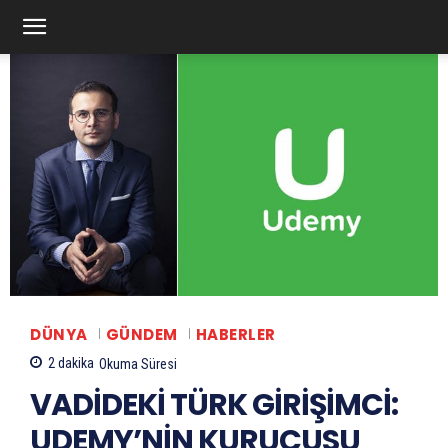
DÜNYA
GÜNDEM
HABERLER
2
dakika
Okuma Süresi
VADİDEKİ TÜRK GİRİŞİMCİ:
UDEMY’NİN KURUCUSU