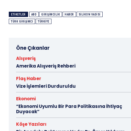
ETIKETLER
ABD
GIRIŞIMCILIK
HABER
SILIKON VADISI
TÜRK GIRIŞIMCI
TÜRKIYE
Öne Çıkanlar
Alışveriş
Amerika Alışveriş Rehberi
Flaş Haber
Vize İşlemleri Durduruldu
Ekonomi
“Ekonomi Uyumlu Bir Para Politikasına İhtiyaç
Duyacak”
Köşe Yazıları