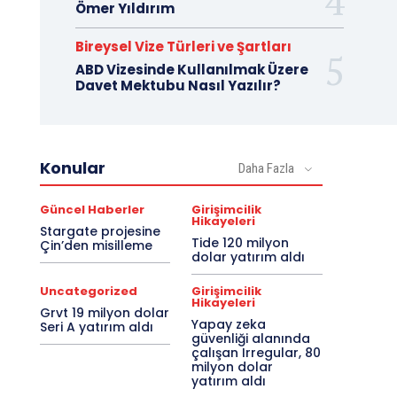
Ömer Yıldırım
Bireysel Vize Türleri ve Şartları
ABD Vizesinde Kullanılmak Üzere
Davet Mektubu Nasıl Yazılır?
Konular
Daha Fazla
Güncel Haberler
Girişimcilik
Hikayeleri
Stargate projesine
Tide 120 milyon
Çin’den misilleme
dolar yatırım aldı
Uncategorized
Girişimcilik
Hikayeleri
Grvt 19 milyon dolar
Yapay zeka
Seri A yatırım aldı
güvenliği alanında
çalışan Irregular, 80
milyon dolar
yatırım aldı