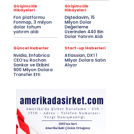
Girişimcilik
Girişimcilik
Hikayeleri
Hikayeleri
Fon platformu
Diştedavim, 15
Fonmap, 3 milyon
Milyon Dolar
dolar tohum
Değerleme
yatırım aldı
Üzerinden 440 Bin
Dolar Yatırım Aldı
Güncel Haberler
Start-up Haberleri
Nvidia, Enfabrica
Atlassian, DX’i 1
CEO’su Rochan
Milyar Dolara Satın
Sankar ve Ekibini
Alıyor
900 Milyon Dolara
Transfer Etti