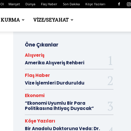
 Ol
Manşet
Dünya
Flaş Haber
Son Dakika
Köşe Yazıları
Ş KURMA
VIZE/SEYAHAT
Öne Çıkanlar
Alışveriş
Amerika Alışveriş Rehberi
Flaş Haber
Vize İşlemleri Durduruldu
Ekonomi
“Ekonomi Uyumlu Bir Para
Politikasına İhtiyaç Duyacak”
Köşe Yazıları
Bir Anadolu Doktoruna Veda: Dr.