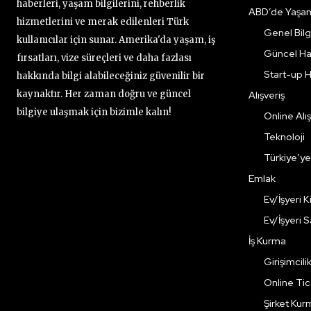
haberleri, yaşam bilgilerini, rehberlik
ABD’de Yaşa
hizmetlerini ve merak edilenleri Türk
Genel Bilgi
kullanıcılar için sunar. Amerika'da yaşam, iş
Güncel Ha
fırsatları, vize süreçleri ve daha fazlası
Start-up H
hakkında bilgi alabileceğiniz güvenilir bir
kaynaktır. Her zaman doğru ve güncel
Alışveriş
bilgiye ulaşmak için bizimle kalın!
Online Alış
Teknoloji
Türkiye’y
Emlak
Ev/İşyeri 
Ev/İşyeri 
İş Kurma
Girişimcili
Online Ti
Şirket Kur