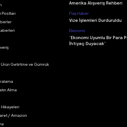
Amerika Alışveriş Rehberi
m
 Postları
Flaş Haber
Vize İşlemleri Durduruldu
berler
aberleri
Ekonomi
“Ekonomi Uyumlu Bir Para P
İhtiyaç Duyacak”
veriş
e Ürün Getirtme ve Gümrük
Kiralama
Satın Alma
k Hikayeleri
caret / Amazon
ma