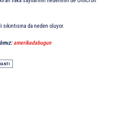
kıran vaka sayılarının nedeninin de Omicron
i sıkıntısına da neden oluyor.
lımız:
amerikadabugun
YANTI