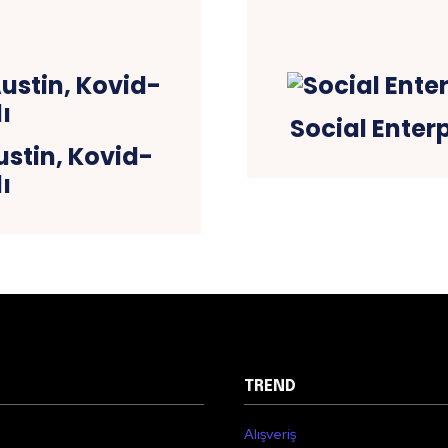
Social Enterp
stin, Kovid-
ı
TREND
Alışveriş