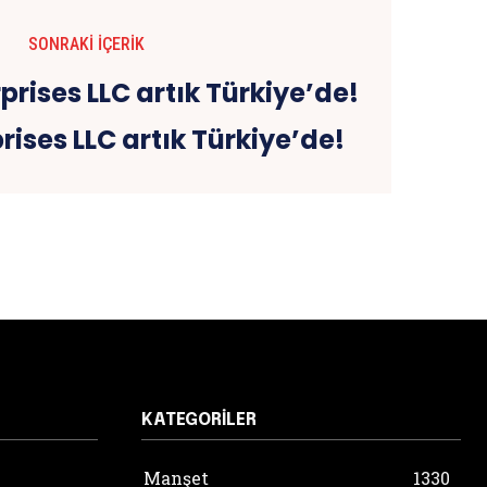
SONRAKI İÇERIK
rises LLC artık Türkiye’de!
KATEGORILER
Manşet
1330