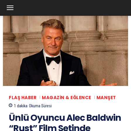
FLAŞ HABER
MAGAZIN & EĞLENCE
MANŞET
1
dakika
Okuma Süresi
Ünlü Oyuncu Alec Baldwin
“Rust” Film Setinde