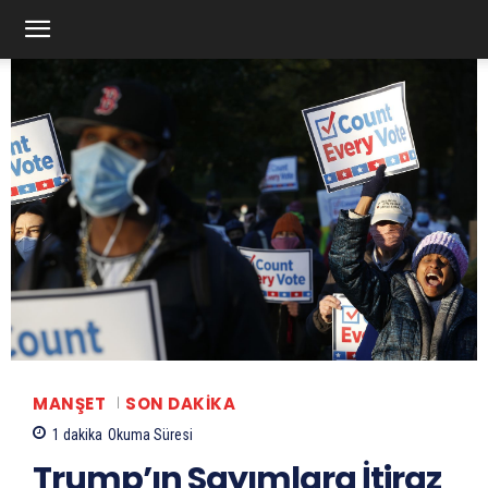
MANŞET
SON DAKIKA
1
dakika
Okuma Süresi
Trump’ın Sayımlara İtiraz