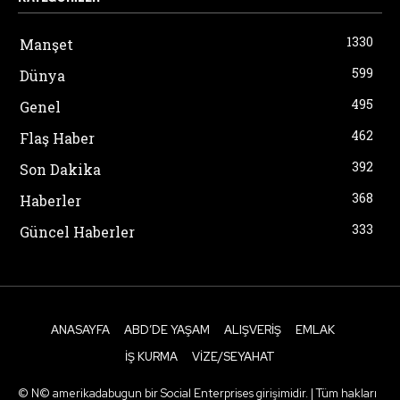
1330
Manşet
599
Dünya
495
Genel
462
Flaş Haber
392
Son Dakika
368
Haberler
333
Güncel Haberler
ANASAYFA
ABD’DE YAŞAM
ALIŞVERIŞ
EMLAK
İŞ KURMA
VIZE/SEYAHAT
© N© amerikadabugun bir Social Enterprises girişimidir. | Tüm hakları