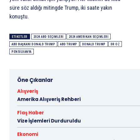
süre söz aldığı mitingde Trump, iki saate yakın
konuştu.
ETIKETLER
2024 ABD SEÇIMLERI
2024 AMERIKAN SEÇIMLERI
ABD BAŞKANI DONALD TRUMP
ABD TRUMP
DONALD TRUMP
DR OZ
PENSILVANYA
Öne Çıkanlar
Alışveriş
Amerika Alışveriş Rehberi
Flaş Haber
Vize İşlemleri Durduruldu
Ekonomi