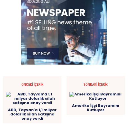
ÖNCEKI İÇERIK
SONRAKI İÇERIK
Amerika İşçi Bayramını
ABD, Tayvan’a 1,1 milyar
Kutluyor
dolarlık silah satışına
onay verdi