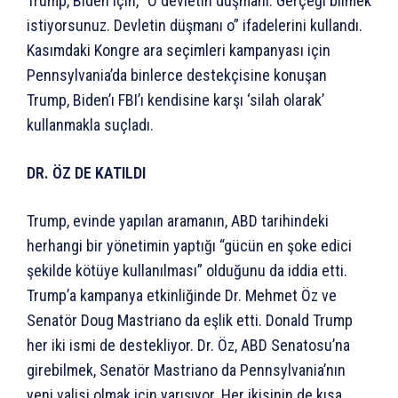
Trump, Biden için, “O devletin düşmanı. Gerçeği bilmek
istiyorsunuz. Devletin düşmanı o” ifadelerini kullandı.
Kasımdaki Kongre ara seçimleri kampanyası için
Pennsylvania’da binlerce destekçisine konuşan
Trump, Biden’ı FBI’ı kendisine karşı ‘silah olarak’
kullanmakla suçladı.
DR. ÖZ DE KATILDI
Trump, evinde yapılan aramanın, ABD tarihindeki
herhangi bir yönetimin yaptığı “gücün en şoke edici
şekilde kötüye kullanılması” olduğunu da iddia etti.
Trump’a kampanya etkinliğinde Dr. Mehmet Öz ve
Senatör Doug Mastriano da eşlik etti. Donald Trump
her iki ismi de destekliyor. Dr. Öz, ABD Senatosu’na
girebilmek, Senatör Mastriano da Pennsylvania’nın
yeni valisi olmak için yarışıyor. Her ikisinin de kısa