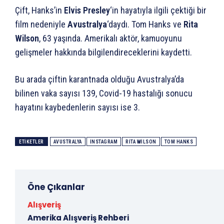
Çift, Hanks’in
Elvis Presley
‘in hayatıyla ilgili çektiği bir
film nedeniyle
Avustralya
‘daydı. Tom Hanks ve
Rita
Wilson
, 63 yaşında. Amerikalı aktör, kamuoyunu
gelişmeler hakkında bilgilendireceklerini kaydetti.
Bu arada çiftin karantnada olduğu Avustralya’da
bilinen vaka sayısı 139, Covid-19 hastalığı sonucu
hayatını kaybedenlerin sayısı ise 3.
ETIKETLER
AVUSTRALYA
INSTAGRAM
RITA WILSON
TOM HANKS
Öne Çıkanlar
Alışveriş
Amerika Alışveriş Rehberi