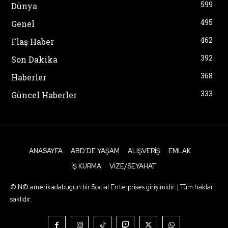
599
Dünya
495
Genel
462
Flaş Haber
392
Son Dakika
368
Haberler
333
Güncel Haberler
ANASAYFA
ABD’DE YAŞAM
ALIŞVERIŞ
EMLAK
İŞ KURMA
VIZE/SEYAHAT
© N© amerikadabugun bir Social Enterprises girişimidir. | Tüm hakları
saklıdır.