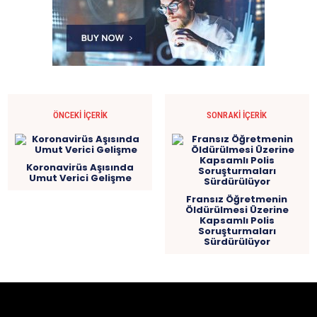
ÖNCEKI İÇERIK
SONRAKI İÇERIK
Koronavirüs Aşısında
Umut Verici Gelişme
Fransız Öğretmenin
Öldürülmesi Üzerine
Kapsamlı Polis
Soruşturmaları
Sürdürülüyor