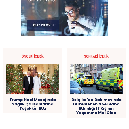
ÖNCEKI İÇERIK
SONRAKI İÇERIK
Trump Noel Mesajında
Belçika’da Bakımevinde
Sağlık Çalışanlarına
Düzenlenen Noel Baba
Teşekkür Etti
Etkinliği 18 Kişinin
Yaşamına Mal Oldu