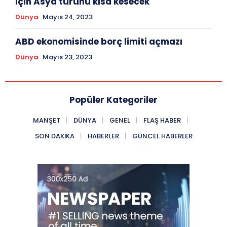
için Asya turunu kısa kesecek
Dünya
Mayıs 24, 2023
ABD ekonomisinde borç limiti açmazı
Dünya
Mayıs 23, 2023
Popüler Kategoriler
MANŞET
DÜNYA
GENEL
FLAŞ HABER
SON DAKIKA
HABERLER
GÜNCEL HABERLER