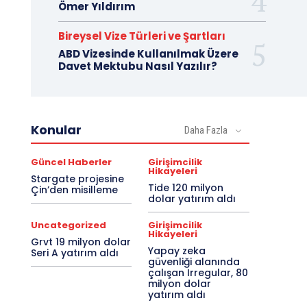
Ömer Yıldırım
Bireysel Vize Türleri ve Şartları
ABD Vizesinde Kullanılmak Üzere
Davet Mektubu Nasıl Yazılır?
Konular
Daha Fazla
Güncel Haberler
Girişimcilik
Hikayeleri
Stargate projesine
Tide 120 milyon
Çin’den misilleme
dolar yatırım aldı
Uncategorized
Girişimcilik
Hikayeleri
Grvt 19 milyon dolar
Yapay zeka
Seri A yatırım aldı
güvenliği alanında
çalışan Irregular, 80
milyon dolar
yatırım aldı