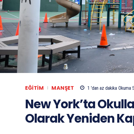
EĞITIM
MANŞET
1 'dan az
dakika
Okuma S
New York’ta Okull
Olarak Yeniden Ka