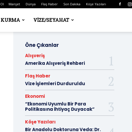
 Ol
Manşet
Dünya
Flaş Haber
Son Dakika
Köşe Yazıları
Ş KURMA
VIZE/SEYAHAT
Öne Çıkanlar
Alışveriş
Amerika Alışveriş Rehberi
Flaş Haber
Vize İşlemleri Durduruldu
Ekonomi
“Ekonomi Uyumlu Bir Para
Politikasına İhtiyaç Duyacak”
Köşe Yazıları
Bir Anadolu Doktoruna Veda: Dr.