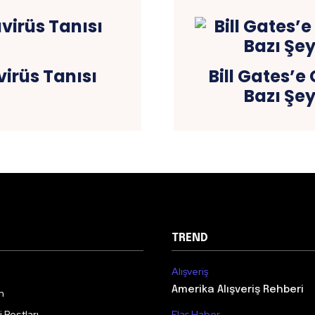
virüs Tanısı
Bill Gates’e
Bazı Şe
TREND
Alışveriş
Amerika Alışveriş Rehberi
m
 Postları
Flaş Haber