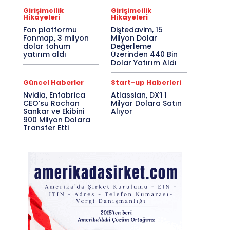
Girişimcilik
Girişimcilik
Hikayeleri
Hikayeleri
Fon platformu
Diştedavim, 15
Fonmap, 3 milyon
Milyon Dolar
dolar tohum
Değerleme
yatırım aldı
Üzerinden 440 Bin
Dolar Yatırım Aldı
Güncel Haberler
Start-up Haberleri
Nvidia, Enfabrica
Atlassian, DX’i 1
CEO’su Rochan
Milyar Dolara Satın
Sankar ve Ekibini
Alıyor
900 Milyon Dolara
Transfer Etti