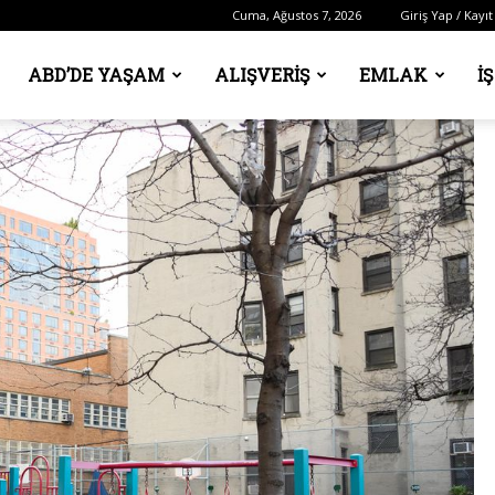
Cuma, Ağustos 7, 2026
Giriş Yap / Kayıt
ABD’DE YAŞAM
ALIŞVERIŞ
EMLAK
İ