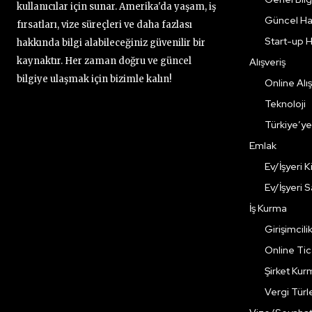
kullanıcılar için sunar. Amerika'da yaşam, iş
Güncel Ha
fırsatları, vize süreçleri ve daha fazlası
Start-up H
hakkında bilgi alabileceğiniz güvenilir bir
kaynaktır. Her zaman doğru ve güncel
Alışveriş
bilgiye ulaşmak için bizimle kalın!
Online Alış
Teknoloji
Türkiye’y
Emlak
Ev/İşyeri 
Ev/İşyeri 
İş Kurma
Girişimcili
Online Ti
Şirket Kur
Vergi Türle