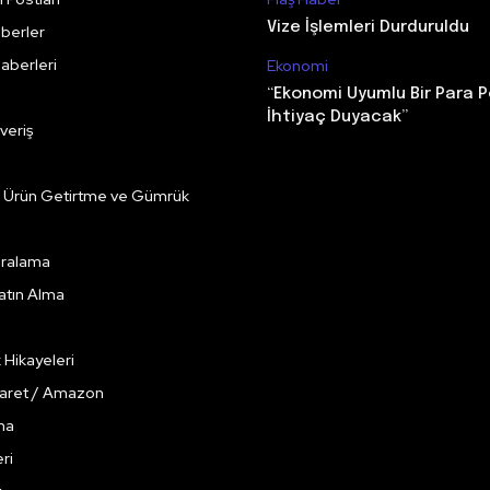
Vize İşlemleri Durduruldu
berler
aberleri
Ekonomi
“Ekonomi Uyumlu Bir Para P
İhtiyaç Duyacak”
veriş
e Ürün Getirtme ve Gümrük
Kiralama
Satın Alma
k Hikayeleri
caret / Amazon
ma
ri