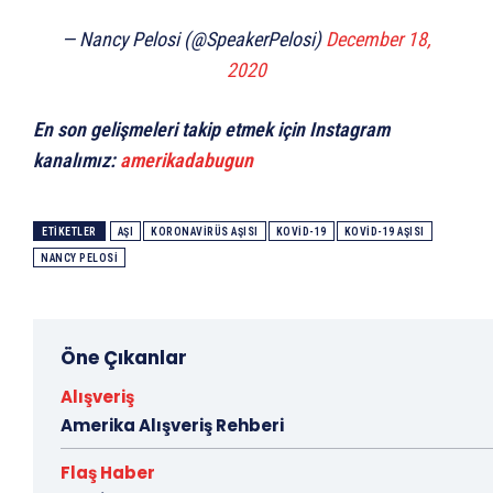
— Nancy Pelosi (@SpeakerPelosi)
December 18,
2020
En son gelişmeleri takip etmek için Instagram
kanalımız:
amerikadabugun
ETIKETLER
AŞI
KORONAVIRÜS AŞISI
KOVID-19
KOVID-19 AŞISI
NANCY PELOSI
Öne Çıkanlar
Alışveriş
Amerika Alışveriş Rehberi
Flaş Haber