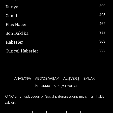
599
Dünya
495
Genel
462
Flaş Haber
392
Son Dakika
368
Haberler
333
Güncel Haberler
ANASAYFA
ABD’DE YAŞAM
ALIŞVERIŞ
EMLAK
İŞ KURMA
VIZE/SEYAHAT
© N© amerikadabugun bir Social Enterprises girişimidir. | Tüm hakları
saklıdır.