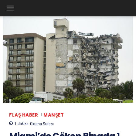
FLAŞ HABER
MANŞET
1
dakika
Okuma Süresi