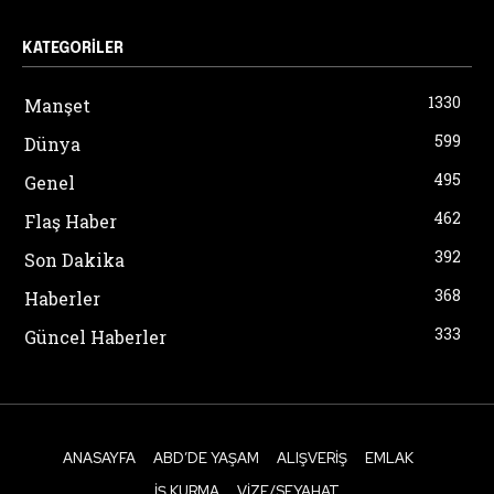
KATEGORILER
1330
Manşet
599
Dünya
495
Genel
462
Flaş Haber
392
Son Dakika
368
Haberler
333
Güncel Haberler
ANASAYFA
ABD’DE YAŞAM
ALIŞVERIŞ
EMLAK
İŞ KURMA
VIZE/SEYAHAT