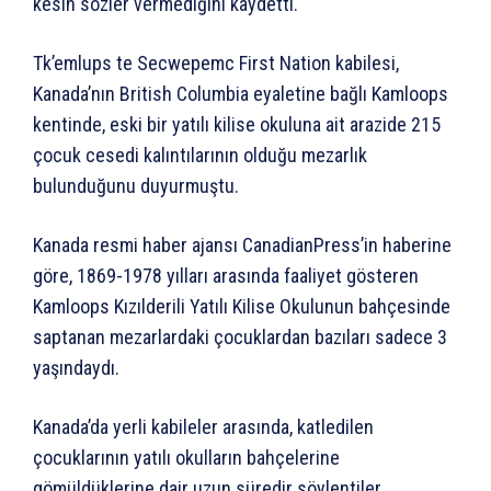
kesin sözler vermediğini kaydetti.
Tk’emlups te Secwepemc First Nation kabilesi,
Kanada’nın British Columbia eyaletine bağlı Kamloops
kentinde, eski bir yatılı kilise okuluna ait arazide 215
çocuk cesedi kalıntılarının olduğu mezarlık
bulunduğunu duyurmuştu.
Kanada resmi haber ajansı CanadianPress’in haberine
göre, 1869-1978 yılları arasında faaliyet gösteren
Kamloops Kızılderili Yatılı Kilise Okulunun bahçesinde
saptanan mezarlardaki çocuklardan bazıları sadece 3
yaşındaydı.
Kanada’da yerli kabileler arasında, katledilen
çocuklarının yatılı okulların bahçelerine
gömüldüklerine dair uzun süredir söylentiler