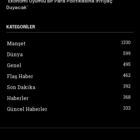
“Ekonomi Uyumlu Bir Para Politikasına İhtiyaç
Duyacak”
KATEGORILER
1330
Manşet
599
Dünya
495
Genel
462
Flaş Haber
392
Son Dakika
368
Haberler
333
Güncel Haberler