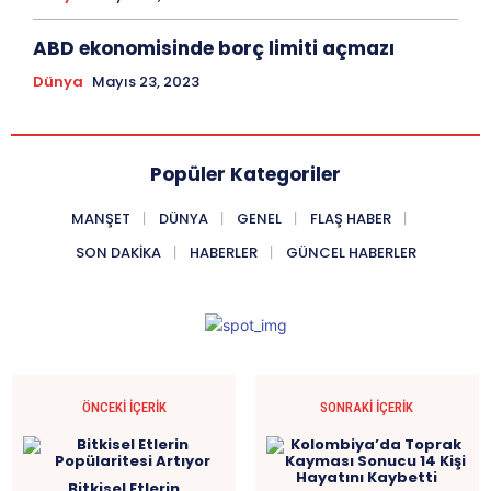
ABD ekonomisinde borç limiti açmazı
Dünya
Mayıs 23, 2023
Popüler Kategoriler
MANŞET
DÜNYA
GENEL
FLAŞ HABER
SON DAKIKA
HABERLER
GÜNCEL HABERLER
ÖNCEKI İÇERIK
SONRAKI İÇERIK
Bitkisel Etlerin