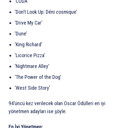
‘CODA’
‘Don’t Look Up: Déni cosmique’
‘Drive My Car’
‘Dune’
‘King Richard’
‘Licorice Pizza’
‘Nightmare Alley’
‘The Power of the Dog’
‘West Side Story’
94’üncü kez verilecek olan Oscar Ödülleri en iyi
yönetmen adayları ise şöyle.
En İyi Yönetmen: