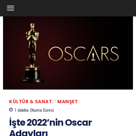
KÜLTÜR & SANAT
MANŞET
1
dakika
Okuma Süresi
İşte 2022’nin Oscar
Adayları