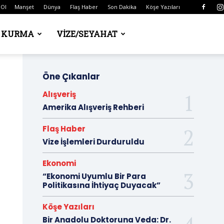
 Ol
Manşet
Dünya
Flaş Haber
Son Dakika
Köşe Yazıları
Ş KURMA
VIZE/SEYAHAT
Öne Çıkanlar
Alışveriş
Amerika Alışveriş Rehberi
Flaş Haber
Vize İşlemleri Durduruldu
Ekonomi
“Ekonomi Uyumlu Bir Para
Politikasına İhtiyaç Duyacak”
Köşe Yazıları
Bir Anadolu Doktoruna Veda: Dr.