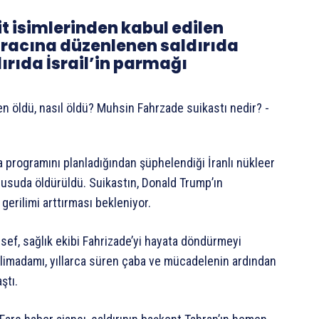
it isimlerinden kabul edilen
racına düzenlenen saldırıda
ırıda İsrail’in parmağı
ba programını planladığından şüphelendiği İranlı nükleer
 pusuda öldürüldü. Suikastın, Donald Trump’ın
 gerilimi arttırması bekleniyor.
esef, sağlık ekibi Fahrizade’yi hayata döndürmeyi
ilimadamı, yıllarca süren çaba ve mücadelenin ardından
ştı.