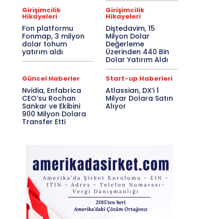
Girişimcilik
Girişimcilik
Hikayeleri
Hikayeleri
Fon platformu
Diştedavim, 15
Fonmap, 3 milyon
Milyon Dolar
dolar tohum
Değerleme
yatırım aldı
Üzerinden 440 Bin
Dolar Yatırım Aldı
Güncel Haberler
Start-up Haberleri
Nvidia, Enfabrica
Atlassian, DX’i 1
CEO’su Rochan
Milyar Dolara Satın
Sankar ve Ekibini
Alıyor
900 Milyon Dolara
Transfer Etti