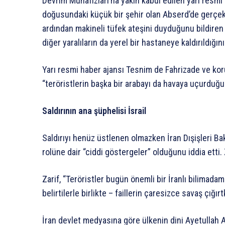
Devrim Muhafızları’na yakın kabul edilen yarı resmi
doğusundaki küçük bir şehir olan Abserd’de gerçekle
ardından makineli tüfek ateşini duyduğunu bildiren 
diğer yaralıların da yerel bir hastaneye kaldırıldığını
Yarı resmi haber ajansı Tesnim de Fahrizade ve kor
“teröristlerin başka bir arabayı da havaya uçurduğunu
Saldırının ana şüphelisi İsrail
Saldırıyı henüz üstlenen olmazken İran Dışişleri Bak
rolüne dair “ciddi göstergeler” olduğunu iddia etti.
Zarif, “Teröristler bugün önemli bir İranlı bilimadamı
belirtilerle birlikte – faillerin çaresizce savaş çığırt
İran devlet medyasına göre ülkenin dini Ayetullah