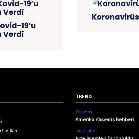
Koronavirüs
Kovid-19’u
 Verdi
TREND
Alışveriş
Amerika Alışveriş Rehberi
m
 Postları
Flaş Haber
Vize İşlemleri Durduruldu