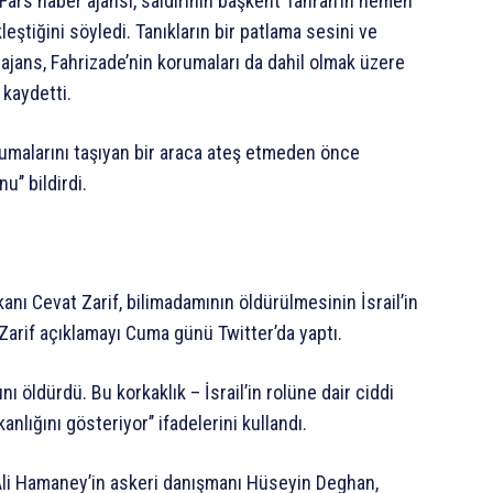
 Fars haber ajansı, saldırının başkent Tahran’ın hemen
ştiğini söyledi. Tanıkların bir patlama sesini ve
ajans, Fahrizade’nin korumaları da dahil olmak üzere
 kaydetti.
umalarını taşıyan bir araca ateş etmeden önce
’’ bildirdi.
anı Cevat Zarif, bilimadamının öldürülmesinin İsrail’in
 Zarif açıklamayı Cuma günü Twitter’da yaptı.
nı öldürdü. Bu korkaklık – İsrail’in rolüne dair ciddi
kanlığını gösteriyor’’ ifadelerini kullandı.
 Ali Hamaney’in askeri danışmanı Hüseyin Deghan,