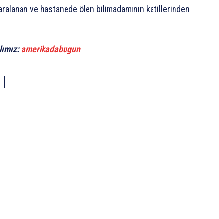
yaralanan ve hastanede ölen bilimadamının katillerinden
lımız:
amerikadabugun
L