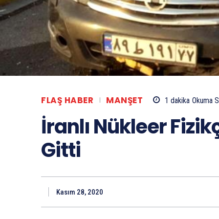
FLAŞ HABER
MANŞET
1
dakika
Okuma S
İranlı Nükleer Fizi
Gitti
Kasım 28, 2020