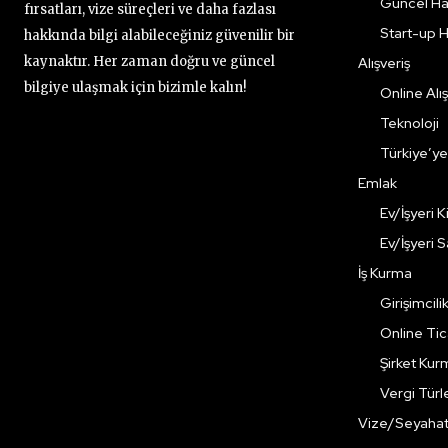
Güncel Ha
fırsatları, vize süreçleri ve daha fazlası
Start-up H
hakkında bilgi alabileceğiniz güvenilir bir
kaynaktır. Her zaman doğru ve güncel
Alışveriş
bilgiye ulaşmak için bizimle kalın!
Online Alış
Teknoloji
Türkiye’y
Emlak
Ev/İşyeri 
Ev/İşyeri 
İş Kurma
Girişimcili
Online Ti
Şirket Kur
Vergi Türle
Vize/Seyaha