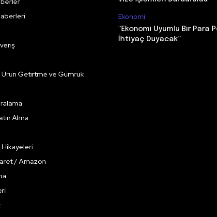
berler
aberleri
Ekonomi
“Ekonomi Uyumlu Bir Para P
İhtiyaç Duyacak”
veriş
e Ürün Getirtme ve Gümrük
Kiralama
Satın Alma
k Hikayeleri
caret / Amazon
ma
ri
t