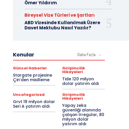
Ömer Yıldırım
Bireysel Vize Türleri ve Şartları
ABD Vizesinde Kullanılmak Üzere
Davet Mektubu Nasıl Yazılır?
Konular
Daha Fazla
Güncel Haberler
Girişimcilik
Hikayeleri
Stargate projesine
Tide 120 milyon
Çin’den misilleme
dolar yatırım aldı
Uncategorized
Girişimcilik
Hikayeleri
Grvt 19 milyon dolar
Yapay zeka
Seri A yatırım aldı
güvenliği alanında
çalışan Irregular, 80
milyon dolar
yatırım aldı