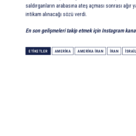
saldırganların arabasına ateş açması sonrası ağır 
intikam alınacağı sözü verdi.
En son gelişmeleri takip etmek için Instagram kana
ETIKETLER
AMERIKA
AMERIKA İRAN
IRAN
ISRAI