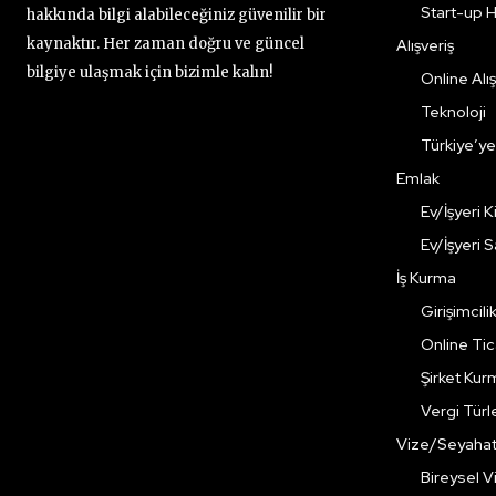
Start-up H
hakkında bilgi alabileceğiniz güvenilir bir
kaynaktır. Her zaman doğru ve güncel
Alışveriş
bilgiye ulaşmak için bizimle kalın!
Online Alış
Teknoloji
Türkiye’y
Emlak
Ev/İşyeri 
Ev/İşyeri 
İş Kurma
Girişimcili
Online Ti
Şirket Kur
Vergi Türle
Vize/Seyaha
Bireysel Vi