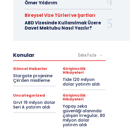
Ömer Yıldırım
Bireysel Vize Türleri ve Şartları
ABD Vizesinde Kullanılmak Üzere
Davet Mektubu Nasıl Yazılır?
Konular
Daha Fazla
Güncel Haberler
Girişimcilik
Hikayeleri
Stargate projesine
Tide 120 milyon
Çin’den misilleme
dolar yatırım aldı
Uncategorized
Girişimcilik
Hikayeleri
Grvt 19 milyon dolar
Yapay zeka
Seri A yatırım aldı
güvenliği alanında
çalışan Irregular, 80
milyon dolar
yatırım aldı