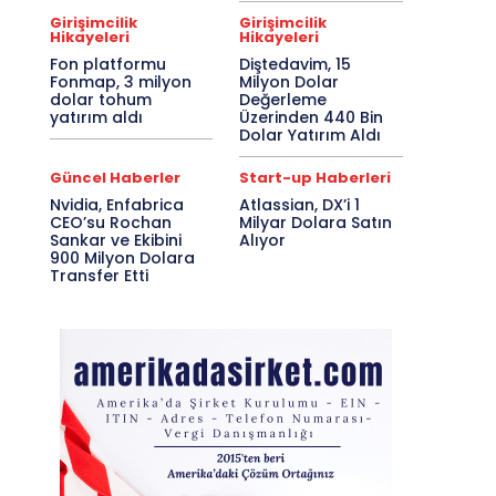
Girişimcilik
Girişimcilik
Hikayeleri
Hikayeleri
Fon platformu
Diştedavim, 15
Fonmap, 3 milyon
Milyon Dolar
dolar tohum
Değerleme
yatırım aldı
Üzerinden 440 Bin
Dolar Yatırım Aldı
Güncel Haberler
Start-up Haberleri
Nvidia, Enfabrica
Atlassian, DX’i 1
CEO’su Rochan
Milyar Dolara Satın
Sankar ve Ekibini
Alıyor
900 Milyon Dolara
Transfer Etti