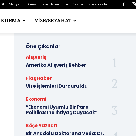
 Ol
Manşet
Dünya
Flaş Haber
Son Dakika
Köşe Yazıları
Ş KURMA
VIZE/SEYAHAT
Öne Çıkanlar
Alışveriş
Amerika Alışveriş Rehberi
Flaş Haber
Vize İşlemleri Durduruldu
Ekonomi
“Ekonomi Uyumlu Bir Para
Politikasına İhtiyaç Duyacak”
Köşe Yazıları
Bir Anadolu Doktoruna Veda: Dr.