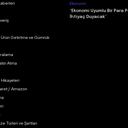
aberleri
Ekonomi
“Ekonomi Uyumlu Bir Para P
İhtiyaç Duyacak”
veriş
e Ürün Getirtme ve Gümrük
Kiralama
Satın Alma
k Hikayeleri
caret / Amazon
ma
ri
t
ze Türleri ve Şartları