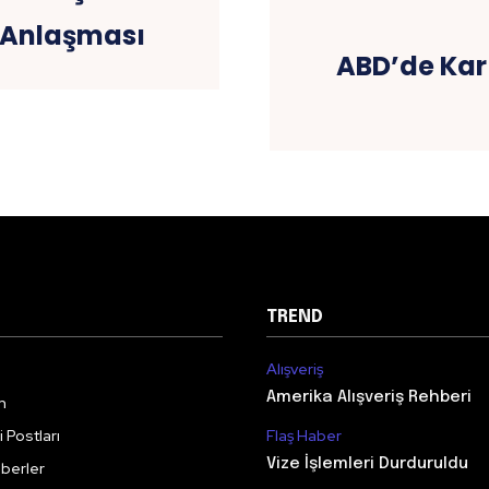
ı Anlaşması
ABD’de Kar 
TREND
Alışveriş
Amerika Alışveriş Rehberi
m
 Postları
Flaş Haber
Vize İşlemleri Durduruldu
berler