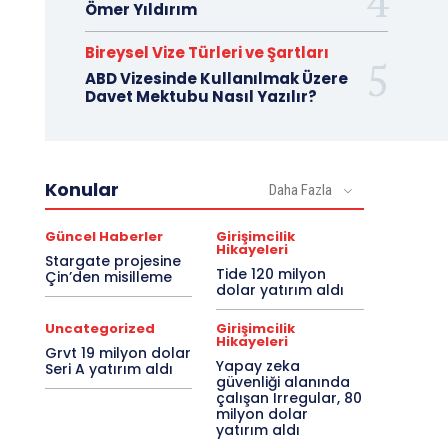
Ömer Yıldırım
Bireysel Vize Türleri ve Şartları
ABD Vizesinde Kullanılmak Üzere
Davet Mektubu Nasıl Yazılır?
Konular
Daha Fazla
Güncel Haberler
Girişimcilik
Hikayeleri
Stargate projesine
Tide 120 milyon
Çin’den misilleme
dolar yatırım aldı
Uncategorized
Girişimcilik
Hikayeleri
Grvt 19 milyon dolar
Yapay zeka
Seri A yatırım aldı
güvenliği alanında
çalışan Irregular, 80
milyon dolar
yatırım aldı