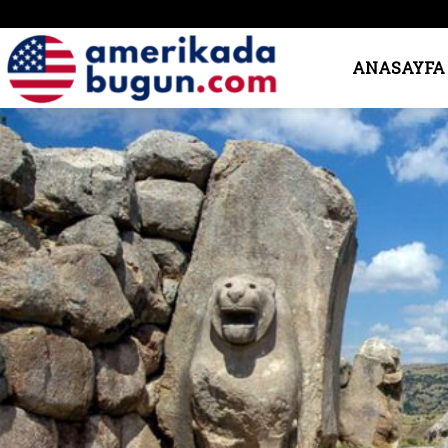
Amerika’da
ANASAYFA
Bugün