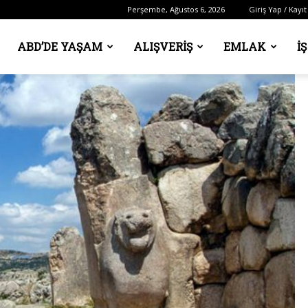
Perşembe, Ağustos 6, 2026
Giriş Yap / Kayıt
ABD’DE YAŞAM
ALIŞVERIŞ
EMLAK
İ