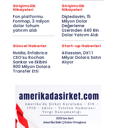
Girişimcilik
Girişimcilik
Hikayeleri
Hikayeleri
Fon platformu
Diştedavim, 15
Fonmap, 3 milyon
Milyon Dolar
dolar tohum
Değerleme
yatırım aldı
Üzerinden 440 Bin
Dolar Yatırım Aldı
Güncel Haberler
Start-up Haberleri
Nvidia, Enfabrica
Atlassian, DX’i 1
CEO’su Rochan
Milyar Dolara Satın
Sankar ve Ekibini
Alıyor
900 Milyon Dolara
Transfer Etti