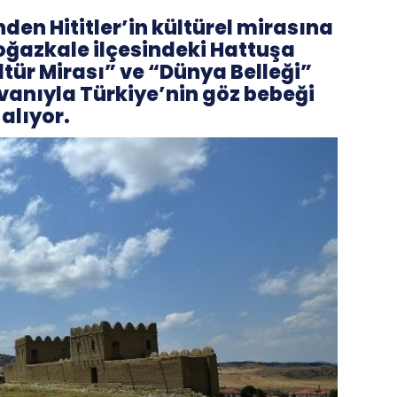
den Hititler’in kültürel mirasına
oğazkale ilçesindeki Hattuşa
tür Mirası” ve “Dünya Belleği”
unvanıyla Türkiye’nin göz bebeği
alıyor.