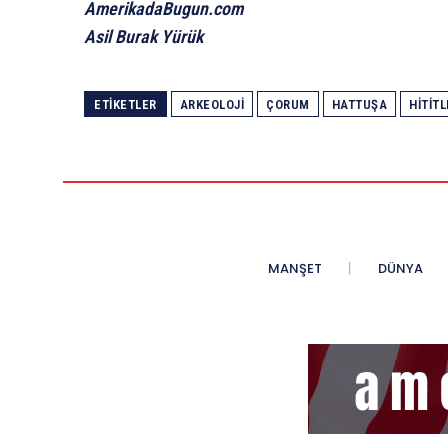
AmerikadaBugun.com
Asil Burak Yürük
ETIKETLER
ARKEOLOJI
ÇORUM
HATTUŞA
HITITL
MANŞET
DÜNYA