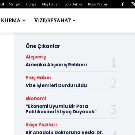
 Ol
Manşet
Dünya
Flaş Haber
Son Dakika
Köşe Yazıları
Ş KURMA
VIZE/SEYAHAT
Öne Çıkanlar
Alışveriş
Amerika Alışveriş Rehberi
Flaş Haber
Vize İşlemleri Durduruldu
Ekonomi
“Ekonomi Uyumlu Bir Para
Politikasına İhtiyaç Duyacak”
Köşe Yazıları
Bir Anadolu Doktoruna Veda: Dr.