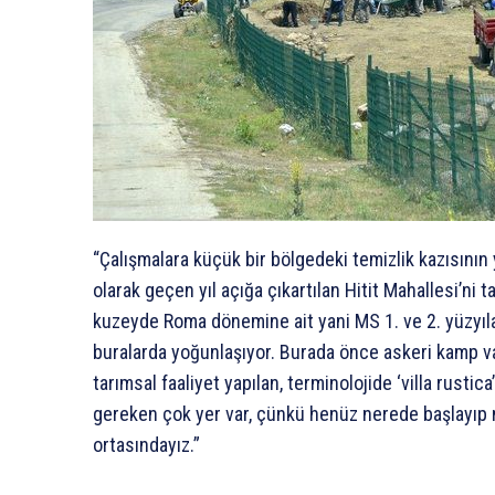
“Çalışmalara küçük bir bölgedeki temizlik kazısının y
olarak geçen yıl açığa çıkartılan Hitit Mahallesi’ni
kuzeyde Roma dönemine ait yani MS 1. ve 2. yüzyıla 
buralarda yoğunlaşıyor. Burada önce askeri kamp va
tarımsal faaliyet yapılan, terminolojide ‘villa rustic
gereken çok yer var, çünkü henüz nerede başlayıp n
ortasındayız.”