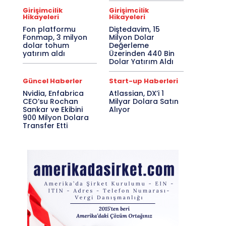
Girişimcilik
Girişimcilik
Hikayeleri
Hikayeleri
Fon platformu
Diştedavim, 15
Fonmap, 3 milyon
Milyon Dolar
dolar tohum
Değerleme
yatırım aldı
Üzerinden 440 Bin
Dolar Yatırım Aldı
Güncel Haberler
Start-up Haberleri
Nvidia, Enfabrica
Atlassian, DX’i 1
CEO’su Rochan
Milyar Dolara Satın
Sankar ve Ekibini
Alıyor
900 Milyon Dolara
Transfer Etti