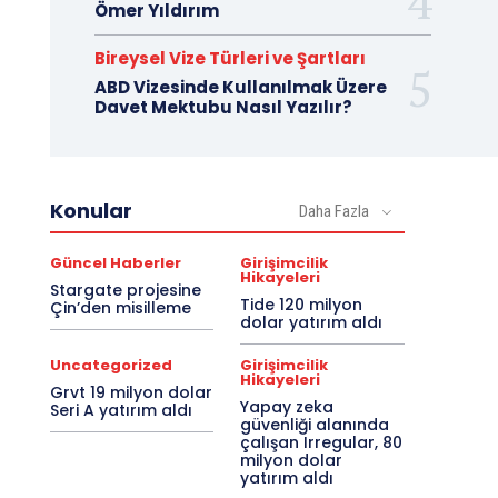
Ömer Yıldırım
Bireysel Vize Türleri ve Şartları
ABD Vizesinde Kullanılmak Üzere
Davet Mektubu Nasıl Yazılır?
Konular
Daha Fazla
Güncel Haberler
Girişimcilik
Hikayeleri
Stargate projesine
Tide 120 milyon
Çin’den misilleme
dolar yatırım aldı
Uncategorized
Girişimcilik
Hikayeleri
Grvt 19 milyon dolar
Yapay zeka
Seri A yatırım aldı
güvenliği alanında
çalışan Irregular, 80
milyon dolar
yatırım aldı