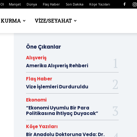
 Ol
Manşet
Dünya
Flaş Haber
Son Dakika
Köşe Yazıları
Ş KURMA
VIZE/SEYAHAT
Öne Çıkanlar
Alışveriş
Amerika Alışveriş Rehberi
Flaş Haber
Vize İşlemleri Durduruldu
Ekonomi
“Ekonomi Uyumlu Bir Para
Politikasına İhtiyaç Duyacak”
Köşe Yazıları
Bir Anadolu Doktoruna Veda: Dr.