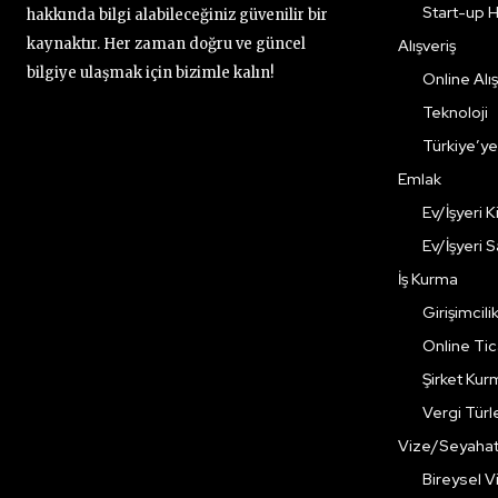
Start-up H
hakkında bilgi alabileceğiniz güvenilir bir
kaynaktır. Her zaman doğru ve güncel
Alışveriş
bilgiye ulaşmak için bizimle kalın!
Online Alış
Teknoloji
Türkiye’y
Emlak
Ev/İşyeri 
Ev/İşyeri 
İş Kurma
Girişimcili
Online Ti
Şirket Kur
Vergi Türle
Vize/Seyaha
Bireysel Vi