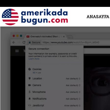
Amerika’da
ANASAYFA
Bugün