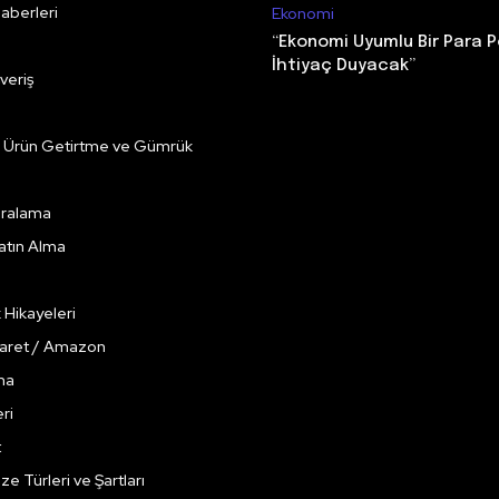
aberleri
Ekonomi
“Ekonomi Uyumlu Bir Para P
İhtiyaç Duyacak”
veriş
e Ürün Getirtme ve Gümrük
Kiralama
Satın Alma
k Hikayeleri
caret / Amazon
ma
ri
t
ze Türleri ve Şartları