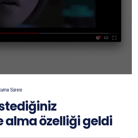
kuma Süresi
stediğiniz
 alma özelliği geldi