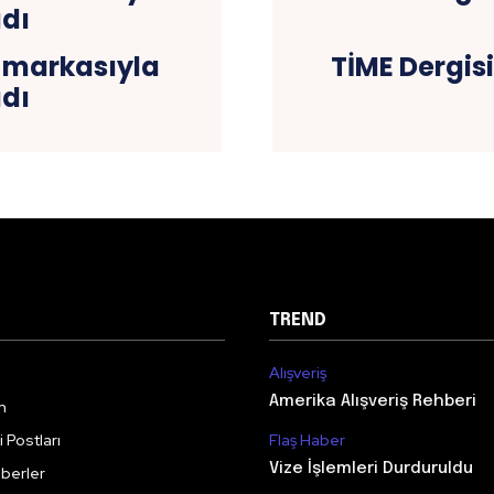
 markasıyla
TİME Dergisi
adı
TREND
Alışveriş
Amerika Alışveriş Rehberi
m
 Postları
Flaş Haber
Vize İşlemleri Durduruldu
berler