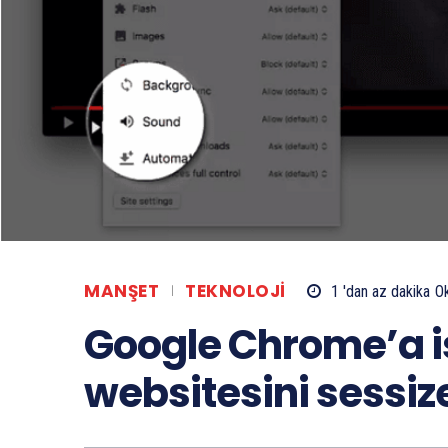
MANŞET
TEKNOLOJI
1 'dan az
dakika
O
Google Chrome’a i
websitesini sessize