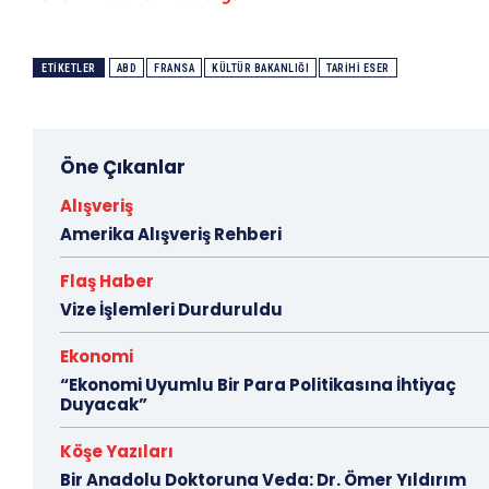
ETIKETLER
ABD
FRANSA
KÜLTÜR BAKANLIĞI
TARIHI ESER
Öne Çıkanlar
Alışveriş
Amerika Alışveriş Rehberi
Flaş Haber
Vize İşlemleri Durduruldu
Ekonomi
“Ekonomi Uyumlu Bir Para Politikasına İhtiyaç
Duyacak”
Köşe Yazıları
Bir Anadolu Doktoruna Veda: Dr. Ömer Yıldırım