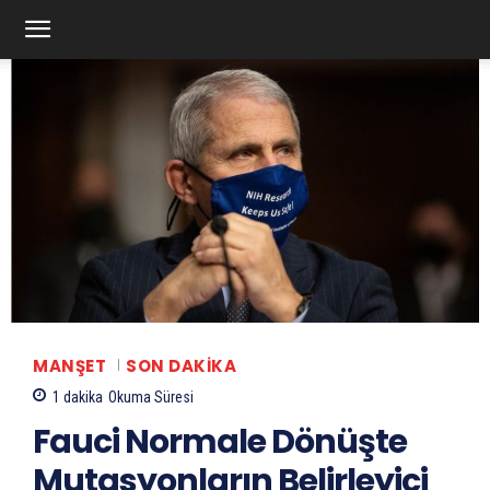
MANŞET
SON DAKIKA
1
dakika
Okuma Süresi
Fauci Normale Dönüşte
Mutasyonların Belirleyici