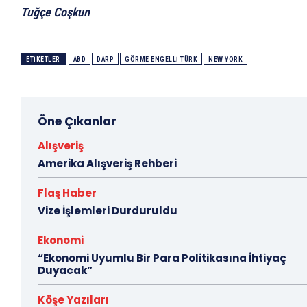
Tuğçe Coşkun
ETIKETLER
ABD
DARP
GÖRME ENGELLI TÜRK
NEW YORK
Öne Çıkanlar
Alışveriş
Amerika Alışveriş Rehberi
Flaş Haber
Vize İşlemleri Durduruldu
Ekonomi
“Ekonomi Uyumlu Bir Para Politikasına İhtiyaç
Duyacak”
Köşe Yazıları