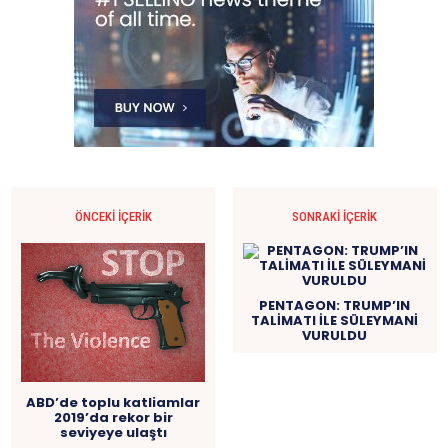
ÖNCEKI İÇERIK
SONRAKI İÇERIK
PENTAGON: TRUMP’IN
TALİMATI İLE SÜLEYMANİ
VURULDU
ABD’de toplu katliamlar
2019’da rekor bir
seviyeye ulaştı