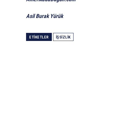
Asil Burak Yürük
ETIKETLER
İŞSIZLIK