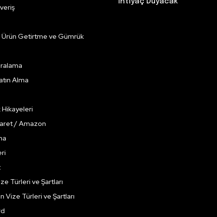
İhtiyaç Duyacak”
veriş
e Ürün Getirtme ve Gümrük
Kiralama
Satın Alma
k Hikayeleri
caret / Amazon
ma
ri
t
ze Türleri ve Şartları
çin Vize Türleri ve Şartları
rd