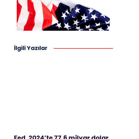
İlgili Yazılar
Fed, 2024’te 77,6 milyar dolar