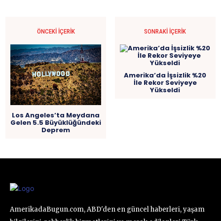
ÖNCEKI İÇERIK
SONRAKI İÇERIK
Amerika’da İşsizlik %20
İle Rekor Seviyeye
Yükseldi
Los Angeles’ta Meydana
Gelen 5.5 Büyüklüğündeki
Deprem
AmerikadaBugun.com, ABD'den en güncel haberleri, yaşam