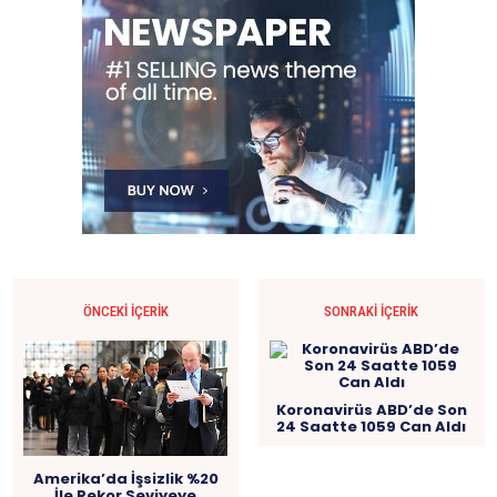
ÖNCEKI İÇERIK
SONRAKI İÇERIK
Koronavirüs ABD’de Son
24 Saatte 1059 Can Aldı
Amerika’da İşsizlik %20
İle Rekor Seviyeye