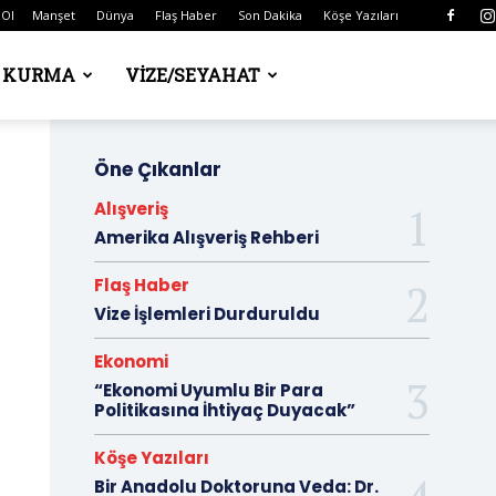
 Ol
Manşet
Dünya
Flaş Haber
Son Dakika
Köşe Yazıları
Ş KURMA
VIZE/SEYAHAT
Öne Çıkanlar
Alışveriş
Amerika Alışveriş Rehberi
Flaş Haber
Vize İşlemleri Durduruldu
Ekonomi
“Ekonomi Uyumlu Bir Para
Politikasına İhtiyaç Duyacak”
Köşe Yazıları
Bir Anadolu Doktoruna Veda: Dr.