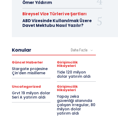
Ömer Yıldırım
Bireysel Vize Türleri ve Şartları
ABD Vizesinde Kullanılmak Üzere
Davet Mektubu Nasıl Yazılır?
Konular
Daha Fazla
Güncel Haberler
Girişimcilik
Hikayeleri
Stargate projesine
Tide 120 milyon
Çin’den misilleme
dolar yatırım aldı
Uncategorized
Girişimcilik
Hikayeleri
Grvt 19 milyon dolar
Yapay zeka
Seri A yatırım aldı
güvenliği alanında
çalışan Irregular, 80
milyon dolar
yatırım aldı