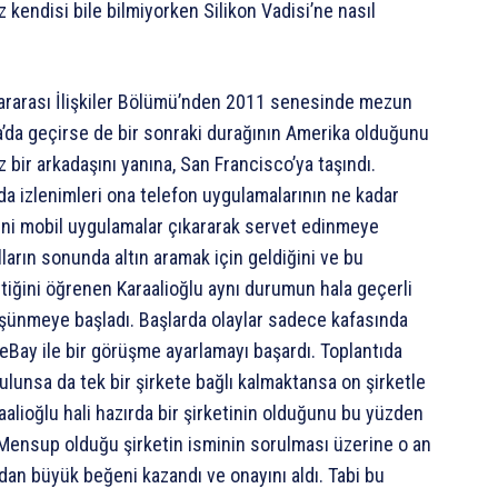
 kendisi bile bilmiyorken Silikon Vadisi’ne nasıl
lararası İlişkiler Bölümü’nden 2011 senesinde mezun
a’da geçirse de bir sonraki durağının Amerika olduğunu
bir arkadaşını yanına, San Francisco’ya taşındı.
 da izlenimleri ona telefon uygulamalarının ne kadar
ni mobil uygulamalar çıkararak servet edinmeye
yılların sonunda altın aramak için geldiğini ve bu
tiğini öğrenen Karaalioğlu aynı durumun hala geçerli
düşünmeye başladı. Başlarda olaylar sadece kafasında
eBay ile bir görüşme ayarlamayı başardı. Toplantıda
bulunsa da tek bir şirkete bağlı kalmaktansa on şirketle
aalioğlu hali hazırda bir şirketinin olduğunu bu yüzden
 Mensup olduğu şirketin isminin sorulması üzerine o an
dan büyük beğeni kazandı ve onayını aldı. Tabi bu