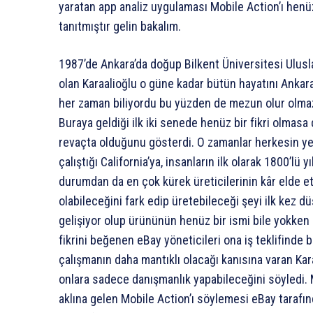
yaratan app analiz uygulaması Mobile Action’ı henüz
tanıtmıştır gelin bakalım.
1987’de Ankara’da doğup Bilkent Üniversitesi Ulus
olan Karaalioğlu o güne kadar bütün hayatını Ankar
her zaman biliyordu bu yüzden de mezun olur olmaz 
Buraya geldiği ilk iki senede henüz bir fikri olmasa
revaçta olduğunu gösterdi. O zamanlar herkesin ye
çalıştığı California’ya, insanların ilk olarak 1800’lü 
durumdan da en çok kürek üreticilerinin kâr elde et
olabileceğini fark edip üretebileceği şeyi ilk kez 
gelişiyor olup ürününün henüz bir ismi bile yokken 
fikrini beğenen eBay yöneticileri ona iş teklifinde 
çalışmanın daha mantıklı olacağı kanısına varan Kar
onlara sadece danışmanlık yapabileceğini söyledi.
aklına gelen Mobile Action’ı söylemesi eBay tarafın