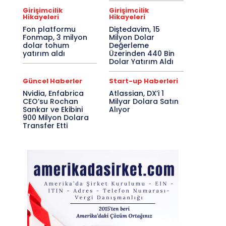
Girişimcilik
Girişimcilik
Hikayeleri
Hikayeleri
Fon platformu
Diştedavim, 15
Fonmap, 3 milyon
Milyon Dolar
dolar tohum
Değerleme
yatırım aldı
Üzerinden 440 Bin
Dolar Yatırım Aldı
Güncel Haberler
Start-up Haberleri
Nvidia, Enfabrica
Atlassian, DX’i 1
CEO’su Rochan
Milyar Dolara Satın
Sankar ve Ekibini
Alıyor
900 Milyon Dolara
Transfer Etti