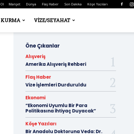
 Ol
Manşet
Dünya
Flaş Haber
Son Dakika
Köşe Yazıları
Ş KURMA
VIZE/SEYAHAT
Öne Çıkanlar
Alışveriş
Amerika Alışveriş Rehberi
Flaş Haber
Vize İşlemleri Durduruldu
Ekonomi
“Ekonomi Uyumlu Bir Para
Politikasına İhtiyaç Duyacak”
Köşe Yazıları
Bir Anadolu Doktoruna Veda: Dr.