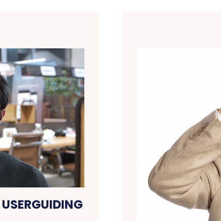
: USERGUIDING
I