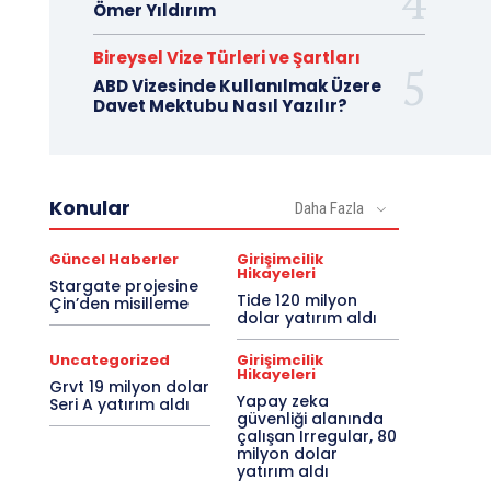
Ömer Yıldırım
Bireysel Vize Türleri ve Şartları
ABD Vizesinde Kullanılmak Üzere
Davet Mektubu Nasıl Yazılır?
Konular
Daha Fazla
Güncel Haberler
Girişimcilik
Hikayeleri
Stargate projesine
Tide 120 milyon
Çin’den misilleme
dolar yatırım aldı
Uncategorized
Girişimcilik
Hikayeleri
Grvt 19 milyon dolar
Yapay zeka
Seri A yatırım aldı
güvenliği alanında
çalışan Irregular, 80
milyon dolar
yatırım aldı