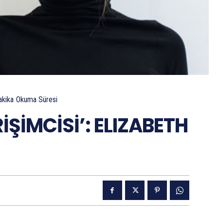
kika
Okuma Süresi
İŞİMCİSİ’: ELIZABETH