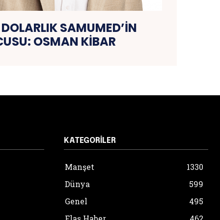
R DOLARLIK SAMUMED’İN
USU: OSMAN KİBAR
KATEGORILER
Manşet
1330
Dünya
599
Genel
495
Flaş Haber
462