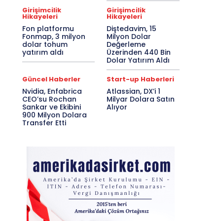
Girişimcilik
Girişimcilik
Hikayeleri
Hikayeleri
Fon platformu
Diştedavim, 15
Fonmap, 3 milyon
Milyon Dolar
dolar tohum
Değerleme
yatırım aldı
Üzerinden 440 Bin
Dolar Yatırım Aldı
Güncel Haberler
Start-up Haberleri
Nvidia, Enfabrica
Atlassian, DX’i 1
CEO’su Rochan
Milyar Dolara Satın
Sankar ve Ekibini
Alıyor
900 Milyon Dolara
Transfer Etti