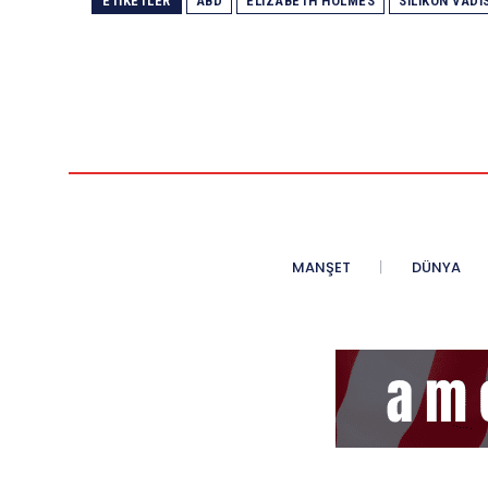
ETIKETLER
ABD
ELIZABETH HOLMES
SILIKON VADIS
MANŞET
DÜNYA