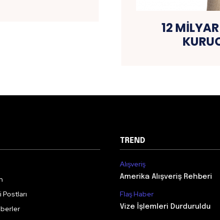
12 MİLYA
KURUC
TREND
Alışveriş
Amerika Alışveriş Rehberi
m
 Postları
Flaş Haber
Vize İşlemleri Durduruldu
berler