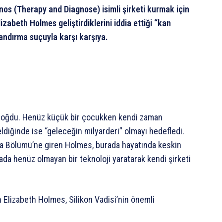
nos (Therapy and Diagnose) isimli şirketi kurmak için
zabeth Holmes geliştirdiklerini iddia ettiği “kan
olandırma suçuyla karşı karşıya.
 doğdu. Henüz küçük bir çocukken kendi zaman
ldiğinde ise “geleceğin milyarderi” olmayı hedefledi.
mya Bölümü’ne giren Holmes, burada hayatında keskin
yada henüz olmayan bir teknoloji yaratarak kendi şirketi
 Elizabeth Holmes, Silikon Vadisi’nin önemli