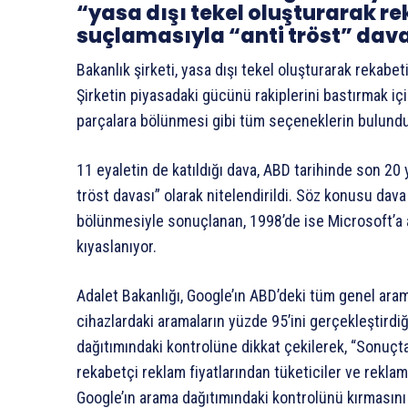
“yasa dışı tekel oluşturarak r
suçlamasıyla “anti tröst” dava
Bakanlık şirketi, yasa dışı tekel oluşturarak rekabe
Şirketin piyasadaki gücünü rakiplerini bastırmak için
parçalara bölünmesi gibi tüm seçeneklerin bulundu
11 eyaletin de katıldığı dava, ABD tarihinde son 20
tröst davası” olarak nitelendirildi. Söz konusu dava
bölünmesiyle sonuçlanan, 1998’de ise Microsoft’a aç
kıyaslanıyor.
Adalet Bakanlığı, Google’ın ABD’deki tüm genel aram
cihazlardaki aramaların yüzde 95’ini gerçekleştirdi
dağıtımındaki kontrolüne dikkat çekilerek, “Sonuçt
rekabetçi reklam fiyatlarından tüketiciler ve rek
Google’ın arama dağıtımındaki kontrolünü kırmasını 