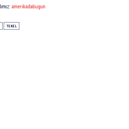
lımız:
amerikadabugun
TEKEL