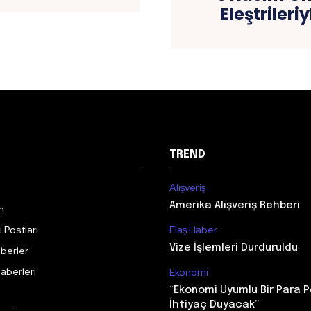
Eleştriler
TREND
Alışveriş
Amerika Alışveriş Rehberi
m
 Postları
Flaş Haber
Vize İşlemleri Durduruldu
berler
aberleri
Ekonomi
“Ekonomi Uyumlu Bir Para P
İhtiyaç Duyacak”