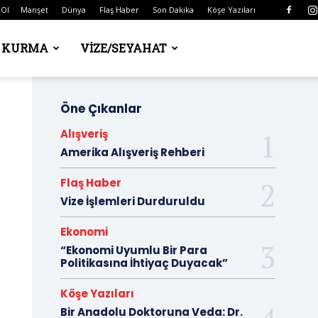
 Ol
Manşet
Dünya
Flaş Haber
Son Dakika
Köşe Yazıları
Ş KURMA
VIZE/SEYAHAT
Öne Çıkanlar
Alışveriş
Amerika Alışveriş Rehberi
Flaş Haber
Vize İşlemleri Durduruldu
Ekonomi
“Ekonomi Uyumlu Bir Para
Politikasına İhtiyaç Duyacak”
Köşe Yazıları
Bir Anadolu Doktoruna Veda: Dr.