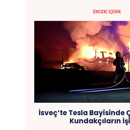
ÖNCEKI İÇERIK
İsveç’te Tesla Bayisinde
Kundakçıların İşi