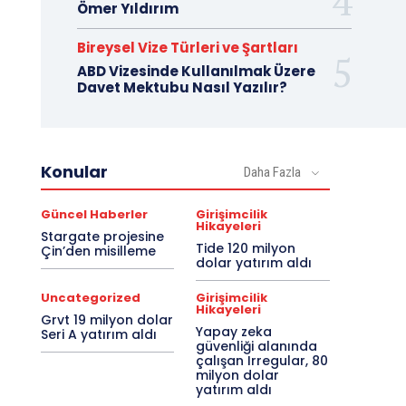
Ömer Yıldırım
Bireysel Vize Türleri ve Şartları
ABD Vizesinde Kullanılmak Üzere
Davet Mektubu Nasıl Yazılır?
Konular
Daha Fazla
Güncel Haberler
Girişimcilik
Hikayeleri
Stargate projesine
Tide 120 milyon
Çin’den misilleme
dolar yatırım aldı
Uncategorized
Girişimcilik
Hikayeleri
Grvt 19 milyon dolar
Yapay zeka
Seri A yatırım aldı
güvenliği alanında
çalışan Irregular, 80
milyon dolar
yatırım aldı