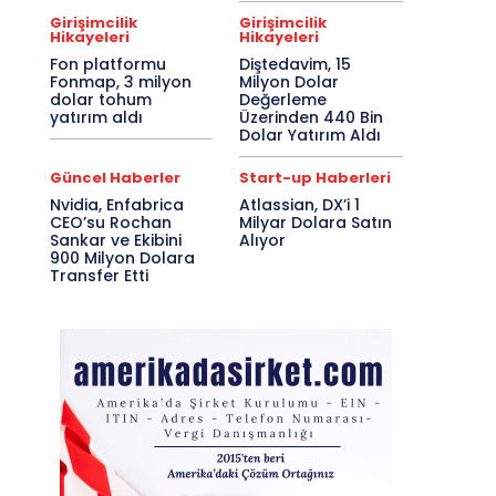
Girişimcilik
Girişimcilik
Hikayeleri
Hikayeleri
Fon platformu
Diştedavim, 15
Fonmap, 3 milyon
Milyon Dolar
dolar tohum
Değerleme
yatırım aldı
Üzerinden 440 Bin
Dolar Yatırım Aldı
Güncel Haberler
Start-up Haberleri
Nvidia, Enfabrica
Atlassian, DX’i 1
CEO’su Rochan
Milyar Dolara Satın
Sankar ve Ekibini
Alıyor
900 Milyon Dolara
Transfer Etti