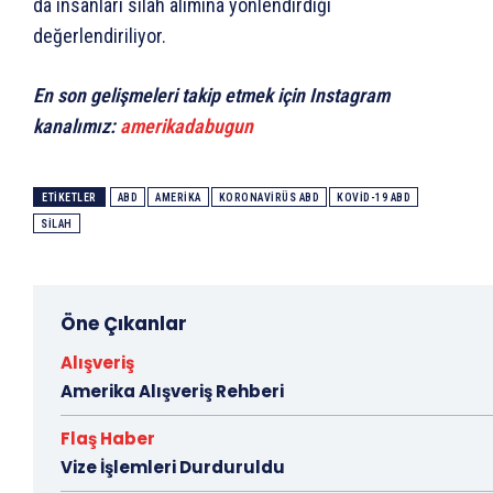
da insanları silah alımına yönlendirdiği
değerlendiriliyor.
En son gelişmeleri takip etmek için Instagram
kanalımız:
amerikadabugun
ETIKETLER
ABD
AMERIKA
KORONAVIRÜS ABD
KOVID-19 ABD
SILAH
Öne Çıkanlar
Alışveriş
Amerika Alışveriş Rehberi
Flaş Haber
Vize İşlemleri Durduruldu