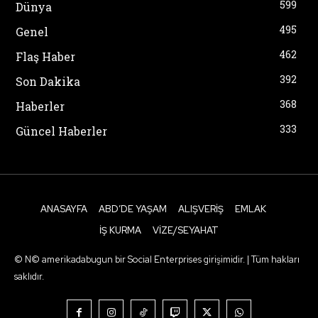
599
Dünya
495
Genel
462
Flaş Haber
392
Son Dakika
368
Haberler
333
Güncel Haberler
ANASAYFA
ABD’DE YAŞAM
ALIŞVERIŞ
EMLAK
İŞ KURMA
VIZE/SEYAHAT
© N© amerikadabugun bir Social Enterprises girişimidir. | Tüm hakları
saklıdır.