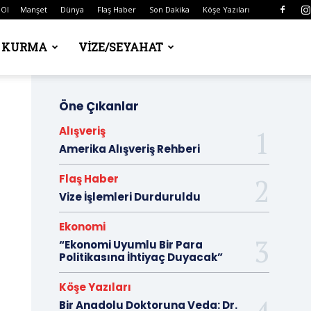
 Ol
Manşet
Dünya
Flaş Haber
Son Dakika
Köşe Yazıları
Ş KURMA
VIZE/SEYAHAT
Öne Çıkanlar
Alışveriş
Amerika Alışveriş Rehberi
Flaş Haber
Vize İşlemleri Durduruldu
Ekonomi
“Ekonomi Uyumlu Bir Para
Politikasına İhtiyaç Duyacak”
Köşe Yazıları
Bir Anadolu Doktoruna Veda: Dr.