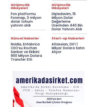
Girişimcilik
Girişimcilik
Hikayeleri
Hikayeleri
Fon platformu
Diştedavim, 15
Fonmap, 3 milyon
Milyon Dolar
dolar tohum
Değerleme
yatırım aldı
Üzerinden 440 Bin
Dolar Yatırım Aldı
Güncel Haberler
Start-up Haberleri
Nvidia, Enfabrica
Atlassian, DX’i 1
CEO’su Rochan
Milyar Dolara Satın
Sankar ve Ekibini
Alıyor
900 Milyon Dolara
Transfer Etti