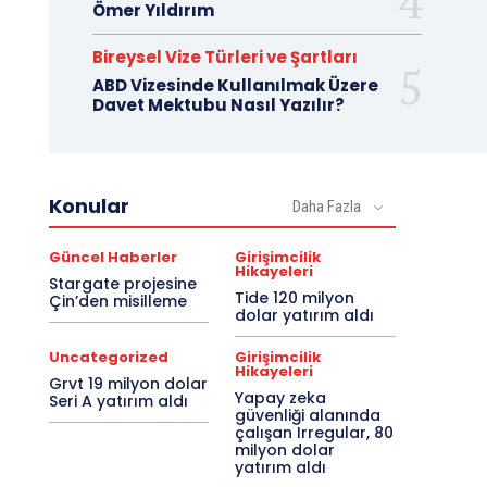
Ömer Yıldırım
Bireysel Vize Türleri ve Şartları
ABD Vizesinde Kullanılmak Üzere
Davet Mektubu Nasıl Yazılır?
Konular
Daha Fazla
Güncel Haberler
Girişimcilik
Hikayeleri
Stargate projesine
Tide 120 milyon
Çin’den misilleme
dolar yatırım aldı
Uncategorized
Girişimcilik
Hikayeleri
Grvt 19 milyon dolar
Yapay zeka
Seri A yatırım aldı
güvenliği alanında
çalışan Irregular, 80
milyon dolar
yatırım aldı