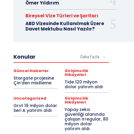
Ömer Yıldırım
Bireysel Vize Türleri ve Şartları
ABD Vizesinde Kullanılmak Üzere
Davet Mektubu Nasıl Yazılır?
Konular
Daha Fazla
Güncel Haberler
Girişimcilik
Hikayeleri
Stargate projesine
Tide 120 milyon
Çin’den misilleme
dolar yatırım aldı
Uncategorized
Girişimcilik
Hikayeleri
Grvt 19 milyon dolar
Yapay zeka
Seri A yatırım aldı
güvenliği alanında
çalışan Irregular, 80
milyon dolar
yatırım aldı