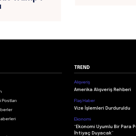
ı
TREND
Alışveriş
Amerika Alışveriş Rehberi
m
 Postları
Flaş Haber
Vize İşlemleri Durduruldu
berler
aberleri
Ekonomi
“Ekonomi Uyumlu Bir Para P
İhtiyaç Duyacak”