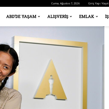
Cuma, Ağustos 7, 2026
Giriş Yap / Kayıt
ABD’DE YAŞAM
ALIŞVERIŞ
EMLAK
İ