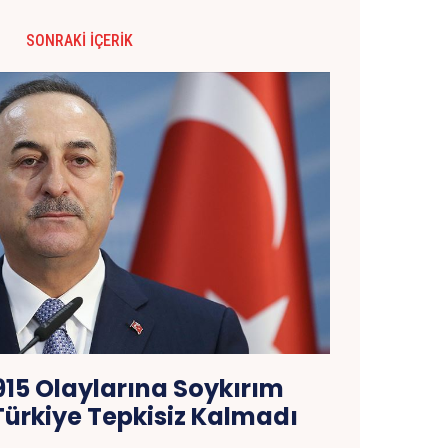
SONRAKI İÇERIK
915 Olaylarına Soykırım
ürkiye Tepkisiz Kalmadı