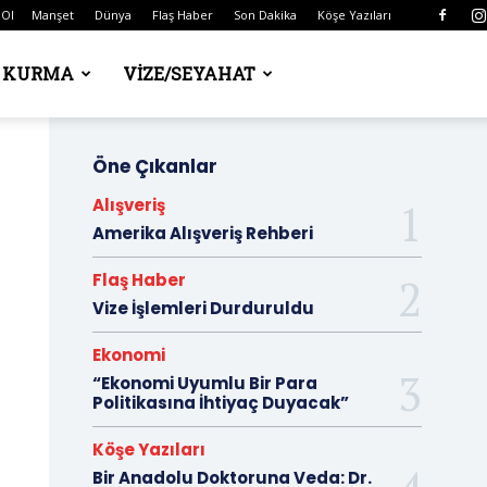
 Ol
Manşet
Dünya
Flaş Haber
Son Dakika
Köşe Yazıları
Ş KURMA
VIZE/SEYAHAT
Öne Çıkanlar
Alışveriş
Amerika Alışveriş Rehberi
Flaş Haber
Vize İşlemleri Durduruldu
Ekonomi
“Ekonomi Uyumlu Bir Para
Politikasına İhtiyaç Duyacak”
Köşe Yazıları
Bir Anadolu Doktoruna Veda: Dr.