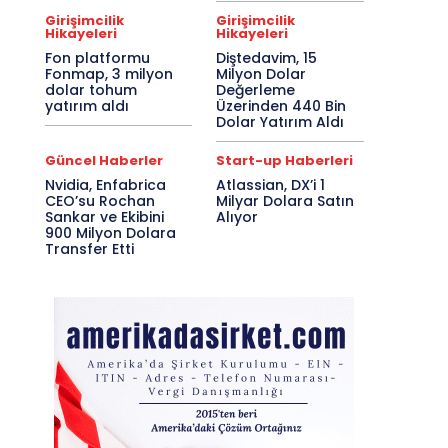
Girişimcilik
Girişimcilik
Hikayeleri
Hikayeleri
Fon platformu
Diştedavim, 15
Fonmap, 3 milyon
Milyon Dolar
dolar tohum
Değerleme
yatırım aldı
Üzerinden 440 Bin
Dolar Yatırım Aldı
Güncel Haberler
Start-up Haberleri
Nvidia, Enfabrica
Atlassian, DX’i 1
CEO’su Rochan
Milyar Dolara Satın
Sankar ve Ekibini
Alıyor
900 Milyon Dolara
Transfer Etti