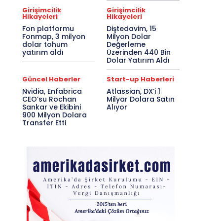
Girişimcilik
Girişimcilik
Hikayeleri
Hikayeleri
Fon platformu
Diştedavim, 15
Fonmap, 3 milyon
Milyon Dolar
dolar tohum
Değerleme
yatırım aldı
Üzerinden 440 Bin
Dolar Yatırım Aldı
Güncel Haberler
Start-up Haberleri
Nvidia, Enfabrica
Atlassian, DX’i 1
CEO’su Rochan
Milyar Dolara Satın
Sankar ve Ekibini
Alıyor
900 Milyon Dolara
Transfer Etti