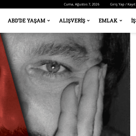
Cuma, Ağustos 7, 2026
Giriş Yap / Kayıt
ABD’DE YAŞAM
ALIŞVERIŞ
EMLAK
İ