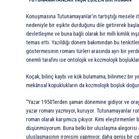
Konuşmasına Tutunamayanlar’ın tartıştığı mesele iti
nedeniyle bir eşikte durduğunu dile getirerek başl
devletleşme ve buna bağlı olarak bir milli kimlik i
temas etti. Yazıldığı dönem bakımından bu tenkitleri
göstermesinin romanı türleri arasında ayrı bir yer
önemli tarafını ise ontolojik ve kozmolojik boşluklar
Koçak, bilinç kaybı ve kök bulamama, bilinmez bir 
mekânsal kopuklukların da kozmolojik boşluk doğur
“Yazar 1950’lerden şaman dönemine gidiyor ve orayl
yazar romanı yazmıyor, kuruyor. Tutunamayanlar roma
roman olarak karşımıza çıkıyor. Kimi eleştirmenler
düşünmüyorum. Buna belki bir uluslaşma alegorisi di
uluslaşmasının ironisini yapmıyor, daha geniş bir 