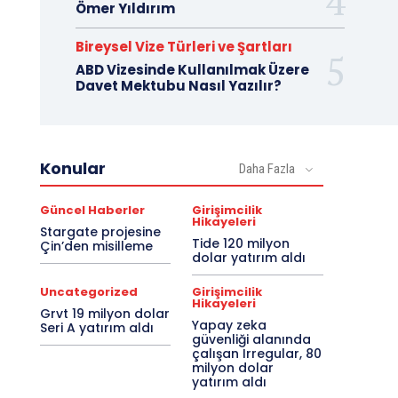
Ömer Yıldırım
Bireysel Vize Türleri ve Şartları
ABD Vizesinde Kullanılmak Üzere
Davet Mektubu Nasıl Yazılır?
Konular
Daha Fazla
Güncel Haberler
Girişimcilik
Hikayeleri
Stargate projesine
Tide 120 milyon
Çin’den misilleme
dolar yatırım aldı
Uncategorized
Girişimcilik
Hikayeleri
Grvt 19 milyon dolar
Yapay zeka
Seri A yatırım aldı
güvenliği alanında
çalışan Irregular, 80
milyon dolar
yatırım aldı