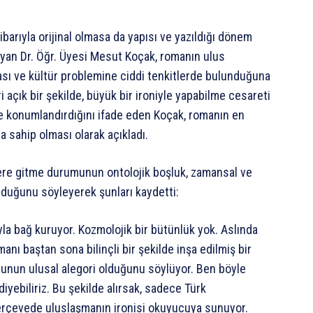
barıyla orijinal olmasa da yapısı ve yazıldığı dönem
ayan Dr. Öğr. Üyesi Mesut Koçak, romanın ulus
nşası ve kültür problemine ciddi tenkitlerde bulunduğuna
 açık bir şekilde, büyük bir ironiyle yapabilme cesareti
de konumlandırdığını ifade eden Koçak, romanın en
a sahip olması olarak açıkladı.
yere gitme durumunun ontolojik boşluk, zamansal ve
duğunu söyleyerek şunları kaydetti:
a bağ kuruyor. Kozmolojik bir bütünlük yok. Aslında
nı baştan sona bilinçli bir şekilde inşa edilmiş bir
 bunun ulusal alegori olduğunu söylüyor. Ben böyle
yebiliriz. Bu şekilde alırsak, sadece Türk
çerçevede uluslaşmanın ironisi okuyucuya sunuyor.