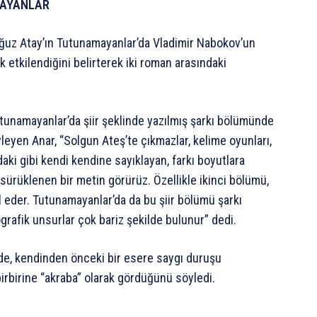
MAYANLAR
ğuz Atay’ın Tutunamayanlar’da Vladimir Nabokov’un
 etkilendiğini belirterek iki roman arasındaki
Tutunamayanlar’da şiir şeklinde yazılmış şarkı bölümünde
eyen Anar, “Solgun Ateş’te çıkmazlar, kelime oyunları,
’daki gibi kendi kendine sayıklayan, farkı boyutlara
sürüklenen bir metin görürüz. Özellikle ikinci bölümü,
l eder. Tutunamayanlar’da da bu şiir bölümü şarkı
grafik unsurlar çok bariz şekilde bulunur” dedi.
ilde, kendinden önceki bir esere saygı duruşu
birbirine “akraba” olarak gördüğünü söyledi.