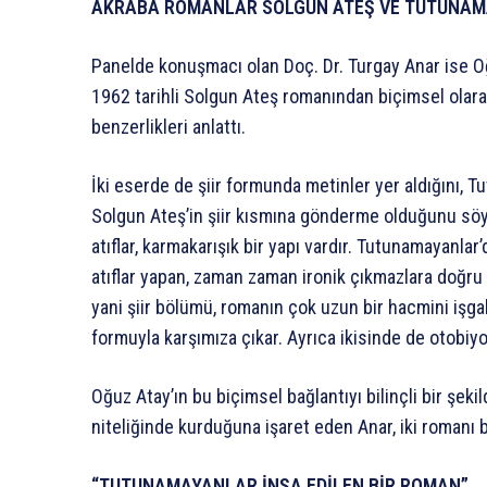
AKRABA ROMANLAR SOLGUN ATEŞ VE TUTUNA
Panelde konuşmacı olan Doç. Dr. Turgay Anar ise O
1962 tarihli Solgun Ateş romanından biçimsel olarak
benzerlikleri anlattı.
İki eserde de şiir formunda metinler yer aldığını, 
Solgun Ateş’in şiir kısmına gönderme olduğunu söyl
atıflar, karmakarışık bir yapı vardır. Tutunamayanlar
atıflar yapan, zaman zaman ironik çıkmazlara doğru 
yani şiir bölümü, romanın çok uzun bir hacmini işga
formuyla karşımıza çıkar. Ayrıca ikisinde de otobiyo
Oğuz Atay’ın bu biçimsel bağlantıyı bilinçli bir şek
niteliğinde kurduğuna işaret eden Anar, iki romanı 
“TUTUNAMAYANLAR İNŞA EDİLEN BİR ROMAN”