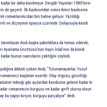
kadar bir daha basılmıyor. Dergâh Yayınları 1980’lerin
in de geçerli. İlk baskısından sonra ikinci baskısına
li romanlarımızdan biri haline geliyor. Yazıldığı
enti ve düzeyinin epeyce üzerinde. Dolayısıyla kendi
ak tanımlayan Andı başka yakınlıklara da temas ederek,
eri Ayarlama Enstitüsü’nün Hayri İrdal’ının da kendi
adar bunun sancılarını çektiğini söyledi.
şıdığına dikkati çeken Andı, “Tutunamayanlar, Yusuf
t romanımızı başlatan eserdir. Olay örgüsü, gözettiği
anlatım tekniği gibi açılardan kendisine gelene kadar ki
kadar romanımızın kurgusu ne kadar girift olursa olsun
y bu yapıyı kırıyor, kurguyu parçalıyor” dedi.