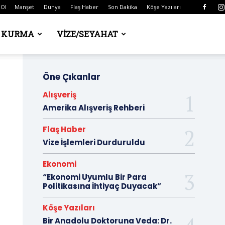
 Ol
Manşet
Dünya
Flaş Haber
Son Dakika
Köşe Yazıları
Ş KURMA
VIZE/SEYAHAT
Öne Çıkanlar
Alışveriş
Amerika Alışveriş Rehberi
Flaş Haber
Vize İşlemleri Durduruldu
Ekonomi
“Ekonomi Uyumlu Bir Para
Politikasına İhtiyaç Duyacak”
Köşe Yazıları
Bir Anadolu Doktoruna Veda: Dr.