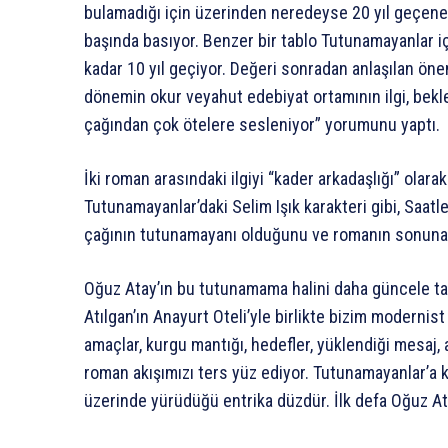
bulamadığı için üzerinden neredeyse 20 yıl geçene 
başında basıyor. Benzer bir tablo Tutunamayanlar iç
kadar 10 yıl geçiyor. Değeri sonradan anlaşılan önem
dönemin okur veyahut edebiyat ortamının ilgi, bekl
çağından çok ötelere sesleniyor” yorumunu yaptı.
İki roman arasındaki ilgiyi “kader arkadaşlığı” olar
Tutunamayanlar’daki Selim Işık karakteri gibi, Saatl
çağının tutunamayanı olduğunu ve romanın sonuna k
Oğuz Atay’ın bu tutunamama halini daha güncele ta
Atılgan’ın Anayurt Oteli’yle birlikte bizim modernis
amaçlar, kurgu mantığı, hedefler, yüklendiği mesaj, 
roman akışımızı ters yüz ediyor. Tutunamayanlar’a 
üzerinde yürüdüğü entrika düzdür. İlk defa Oğuz Ata