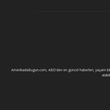
AmerikadaBugun.com, ABD'den en güncel haberleri, yaşam bilgileri
alabi