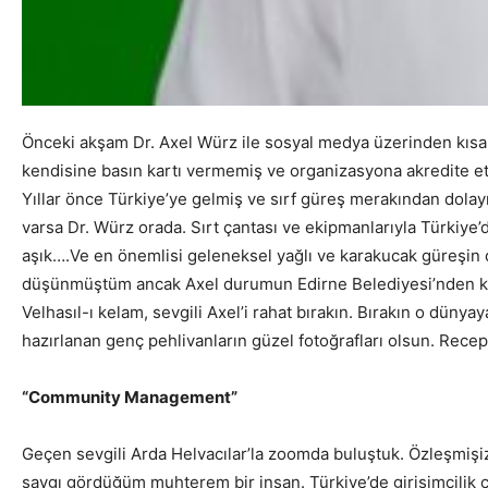
Önceki akşam Dr. Axel Würz ile sosyal medya üzerinden kısa bi
kendisine basın kartı vermemiş ve organizasyona akredite et
Yıllar önce Türkiye’ye gelmiş ve sırf güreş merakından dolayı 
varsa Dr. Würz orada. Sırt çantası ve ekipmanlarıyla Türkiye’d
aşık….Ve en önemlisi geleneksel yağlı ve karakucak güreşin 
düşünmüştüm ancak Axel durumun Edirne Belediyesi’nden kayna
Velhasıl-ı kelam, sevgili Axel’i rahat bırakın. Bırakın o dün
hazırlanan genç pehlivanların güzel fotoğrafları olsun. Rece
“Community Management”
Geçen sevgili Arda Helvacılar’la zoomda buluştuk. Özleşmişiz.
saygı gördüğüm muhterem bir insan. Türkiye’de girişimcilik cam