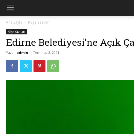
Ana Sayfa
Köşe Yazıları
Köşe Yazıları
Edirne Belediyesi’ne Açık Ç
Yazar
admin
-
Temmuz 8, 2021