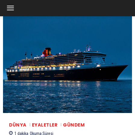
DÜNYA
EYALETLER
GÜNDEM
1
dakika
Okuma Süresi