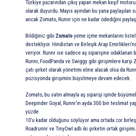
Türkiye pazarından çıkış yapan mekan keşif motoru Z
olarak duyurdu. Mayıs ayından bu yana paylaşılan s
ancak Zomato, Runnr için ne kadar ödediğini paylaş
Bildiğiniz gibi
Zomato
yeme içme mekanlarını listele
destekliyor. Hindistan ve Birleşik Arap Emirlikleri’
veriyor. Runnr ise sadece aş siparişine odaklanan bir
Runnr, FoodPanda ve Swiggy gibi girişimlere karşı
çatı şirket olarak yönetimi eline alacak olsa da Run
pozisyonda girişimini büyütmeye devam edecek.
Zomato, bu satın almayla aş siparişi işinde büyümek
Deepinder Goyal, Runnr’ın ayda 300 bin teslimat yap
yüzde
10’u kadar olduğunu söylüyor ama ortada zor birle
Roadrunnr ve TinyOwl adlı iki şirketin ortak girişi