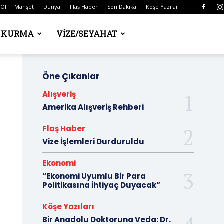
 Ol
Manşet
Dünya
Flaş Haber
Son Dakika
Köşe Yazıları
Ş KURMA
VIZE/SEYAHAT
Öne Çıkanlar
Alışveriş
Amerika Alışveriş Rehberi
Flaş Haber
Vize İşlemleri Durduruldu
Ekonomi
“Ekonomi Uyumlu Bir Para
Politikasına İhtiyaç Duyacak”
Köşe Yazıları
Bir Anadolu Doktoruna Veda: Dr.