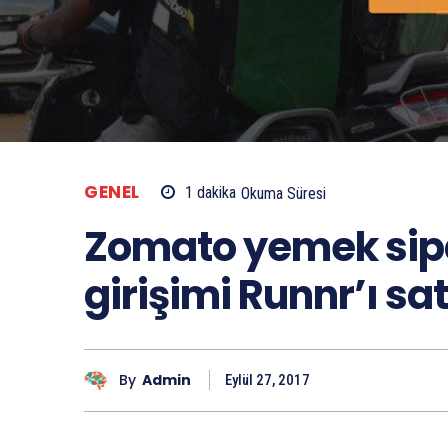
GENEL
1
dakika
Okuma Süresi
Zomato yemek sipar
girişimi Runnr’ı sat
By
Admin
Eylül 27, 2017