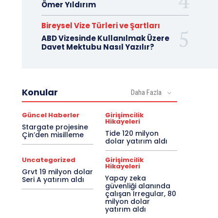
Ömer Yıldırım
Bireysel Vize Türleri ve Şartları
ABD Vizesinde Kullanılmak Üzere
Davet Mektubu Nasıl Yazılır?
Konular
Daha Fazla
Güncel Haberler
Girişimcilik
Hikayeleri
Stargate projesine
Tide 120 milyon
Çin’den misilleme
dolar yatırım aldı
Uncategorized
Girişimcilik
Hikayeleri
Grvt 19 milyon dolar
Yapay zeka
Seri A yatırım aldı
güvenliği alanında
çalışan Irregular, 80
milyon dolar
yatırım aldı