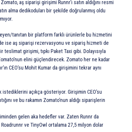
omato, aş siparişi girişimi Runnr’ı satın aldığını resmi
atın alma dedikoduları bir şekilde doğrulanmış oldu
mıyor.
yen/tanıtan bir platform farklı ürünlerle bu hizmetini
nde ise aş siparişi rezervasyonu ve sipariş hizmeti de
 teslimat girişimi, tıpkı Paket Taxi gibi. Dolayısıyla
 Zomato’nun elini güçlendirecek. Zomato her ne kadar
nr’ın CEO’su Mohit Kumar da girişimini tekrar aynı
 istediklerini açıkça gösteriyor. Girişimin CEO’su
tığını ve bu rakamın Zomato’nun aldığı siparişlerin
şiminden gelen aka hedefler var. Zaten Runnr da
mi. Roadrunnr ve TinyOwl ortalama 27,5 milyon dolar