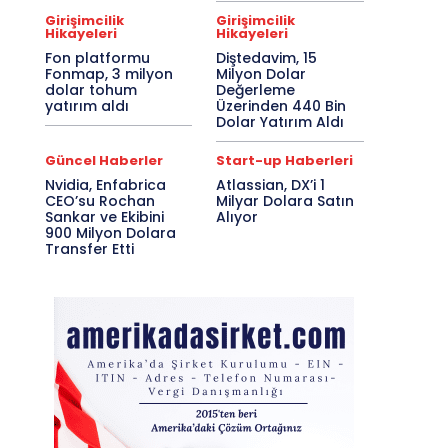
Girişimcilik
Girişimcilik
Hikayeleri
Hikayeleri
Fon platformu
Diştedavim, 15
Fonmap, 3 milyon
Milyon Dolar
dolar tohum
Değerleme
yatırım aldı
Üzerinden 440 Bin
Dolar Yatırım Aldı
Güncel Haberler
Start-up Haberleri
Nvidia, Enfabrica
Atlassian, DX’i 1
CEO’su Rochan
Milyar Dolara Satın
Sankar ve Ekibini
Alıyor
900 Milyon Dolara
Transfer Etti