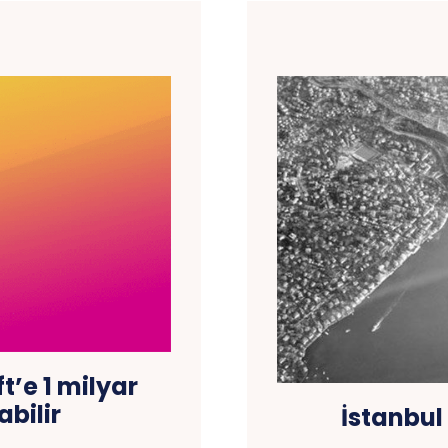
t’e 1 milyar
abilir
İstanbul