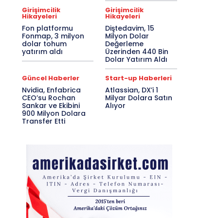
Girişimcilik
Girişimcilik
Hikayeleri
Hikayeleri
Fon platformu
Diştedavim, 15
Fonmap, 3 milyon
Milyon Dolar
dolar tohum
Değerleme
yatırım aldı
Üzerinden 440 Bin
Dolar Yatırım Aldı
Güncel Haberler
Start-up Haberleri
Nvidia, Enfabrica
Atlassian, DX’i 1
CEO’su Rochan
Milyar Dolara Satın
Sankar ve Ekibini
Alıyor
900 Milyon Dolara
Transfer Etti