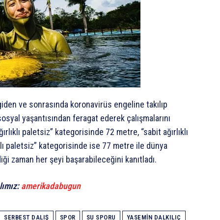
giden ve sonrasında koronavirüs engeline takılıp
osyal yaşantısından feragat ederek çalışmalarını
ıklı paletsiz” kategorisinde 72 metre, “sabit ağırlıklı
lı paletsiz” kategorisinde ise 77 metre ile dünya
iği zaman her şeyi başarabileceğini kanıtladı.
lımız:
amerikadabugun
SERBEST DALIŞ
SPOR
SU SPORU
YASEMIN DALKILIÇ