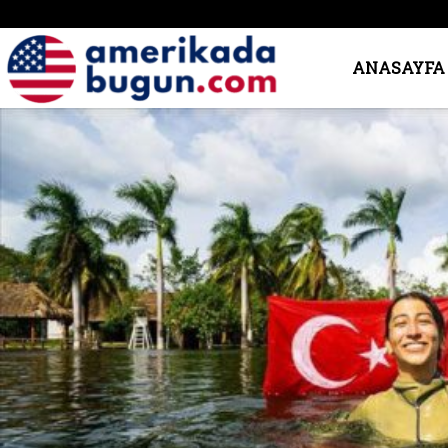
Amerika’da
ANASAYFA
Bugün