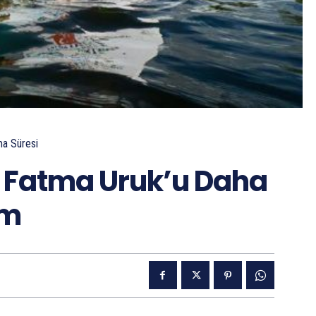
a Süresi
u Fatma Uruk’u Daha
ım