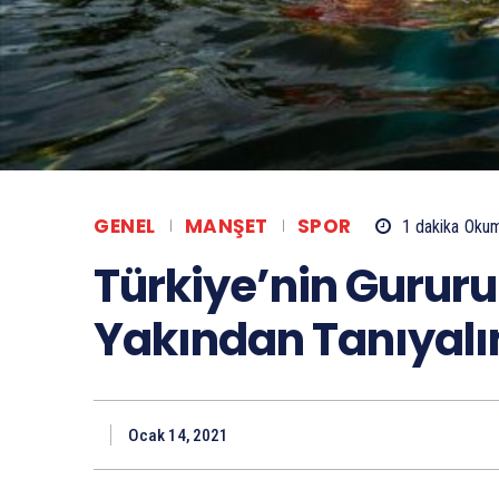
GENEL
MANŞET
SPOR
1
dakika
Okum
Türkiye’nin Gurur
Yakından Tanıyal
Ocak 14, 2021