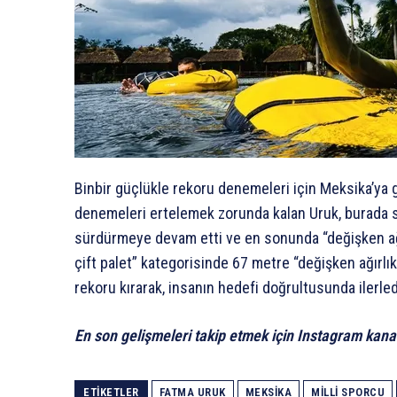
Binbir güçlükle rekoru denemeleri için Meksika’ya 
denemeleri ertelemek zorunda kalan Uruk, burada s
sürdürmeye devam etti ve en sonunda “değişken ağırl
çift palet” kategorisinde 67 metre “değişken ağırlık
rekoru kırarak, insanın hedefi doğrultusunda ilerled
En son gelişmeleri takip etmek için Instagram kana
ETIKETLER
FATMA URUK
MEKSIKA
MILLI SPORCU