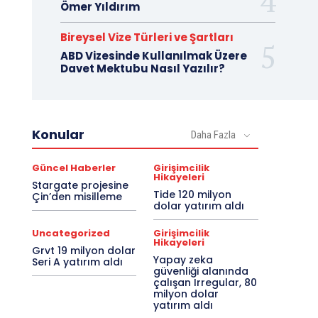
Ömer Yıldırım
Bireysel Vize Türleri ve Şartları
ABD Vizesinde Kullanılmak Üzere
Davet Mektubu Nasıl Yazılır?
Konular
Daha Fazla
Güncel Haberler
Girişimcilik
Hikayeleri
Stargate projesine
Tide 120 milyon
Çin’den misilleme
dolar yatırım aldı
Uncategorized
Girişimcilik
Hikayeleri
Grvt 19 milyon dolar
Yapay zeka
Seri A yatırım aldı
güvenliği alanında
çalışan Irregular, 80
milyon dolar
yatırım aldı