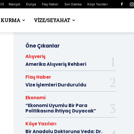
 Ol
Manşet
Dünya
Flaş Haber
Son Dakika
Köşe Yazıları
Ş KURMA
VIZE/SEYAHAT
Öne Çıkanlar
Alışveriş
Amerika Alışveriş Rehberi
Flaş Haber
Vize İşlemleri Durduruldu
Ekonomi
“Ekonomi Uyumlu Bir Para
Politikasına İhtiyaç Duyacak”
Köşe Yazıları
Bir Anadolu Doktoruna Veda: Dr.