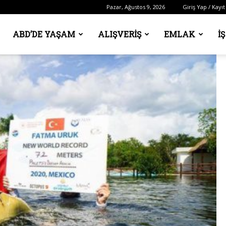
Pazar, Ağustos 9, 2026
Giriş Yap / Kayıt
ABD’DE YAŞAM
ALIŞVERIŞ
EMLAK
İ