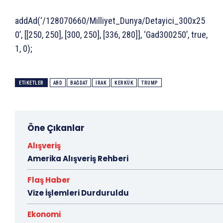
addAd(‘/128070660/Milliyet_Dunya/Detayici_300x25
0’, [[250, 250], [300, 250], [336, 280]], ‘Gad300250’, true,
1, 0);
ETIKETLER
ABD
BAĞDAT
IRAK
KERKÜK
TRUMP
Öne Çıkanlar
Alışveriş
Amerika Alışveriş Rehberi
Flaş Haber
Vize İşlemleri Durduruldu
Ekonomi