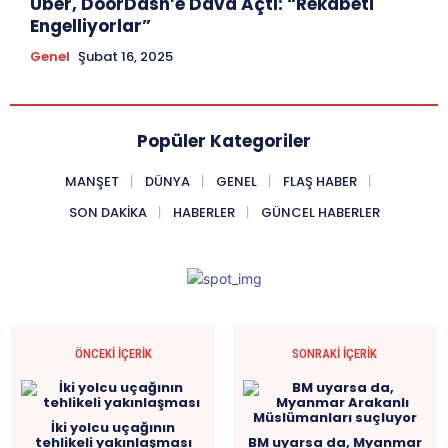
Uber, DoorDash’e Dava Açtı: “Rekabeti
Engelliyorlar”
Genel
Şubat 16, 2025
Popüler Kategoriler
MANŞET
DÜNYA
GENEL
FLAŞ HABER
SON DAKIKA
HABERLER
GÜNCEL HABERLER
ÖNCEKI İÇERIK
SONRAKI İÇERIK
İki yolcu uçağının
tehlikeli yakınlaşması
BM uyarsa da, Myanmar