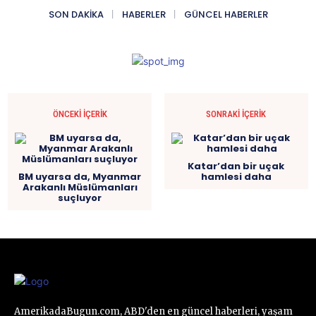
SON DAKIKA
HABERLER
GÜNCEL HABERLER
ÖNCEKI İÇERIK
SONRAKI İÇERIK
Katar’dan bir uçak
BM uyarsa da, Myanmar
hamlesi daha
Arakanlı Müslümanları
suçluyor
AmerikadaBugun.com, ABD'den en güncel haberleri, yaşam