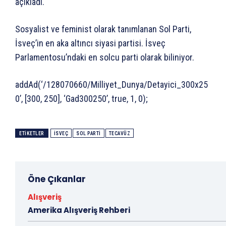
açıkladı.
Sosyalist ve feminist olarak tanımlanan Sol Parti,
İsveç’in en aka altıncı siyasi partisi. İsveç
Parlamentosu’ndaki en solcu parti olarak biliniyor.
addAd(‘/128070660/Milliyet_Dunya/Detayici_300x25
0’, [300, 250], ‘Gad300250’, true, 1, 0);
ETIKETLER
İSVEÇ
SOL PARTI
TECAVÜZ
Öne Çıkanlar
Alışveriş
Amerika Alışveriş Rehberi